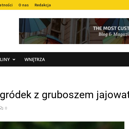
atności
O nas
Redakcja
LINY
WNĘTRZA
ogródek z gruboszem jajowa
0