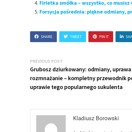
Firletka smółka – wszystko, co musisz
Forsycja pośrednia: piękne odmiany, p
SHARE
TWEET
PIN IT
SH
Nawigacja
Previous
PREVIOUS POST
post:
Grubosz dziurkowany: odmiany, uprawa 
wpisu
rozmnażanie – kompletny przewodnik p
uprawie tego popularnego sukulenta
Kladiusz Borowski