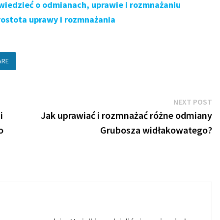
 wiedzieć o odmianach, uprawie i rozmnażaniu
rostota uprawy i rozmnażania
ARE
N
NEXT POST
po
i
Jak uprawiać i rozmnażać różne odmiany
o
Grubosza widłakowatego?