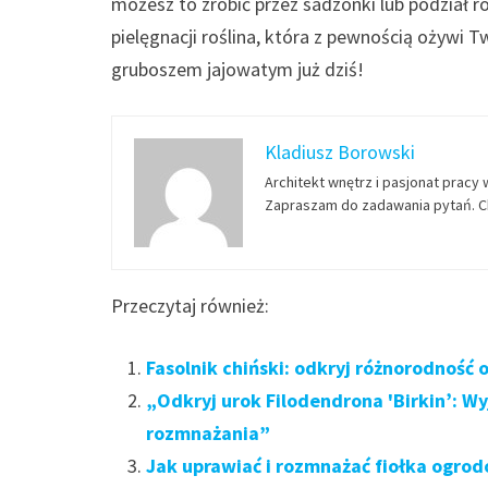
możesz to zrobić przez sadzonki lub podział r
pielęgnacji roślina, która z pewnością ożywi
gruboszem jajowatym już dziś!
Kladiusz Borowski
Architekt wnętrz i pasjonat pracy 
Zapraszam do zadawania pytań. Ch
Przeczytaj również:
Fasolnik chiński: odkryj różnorodność 
„Odkryj urok Filodendrona 'Birkin’: W
rozmnażania”
Jak uprawiać i rozmnażać fiołka ogro