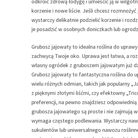
odkroić zdrową łodygę i umieścić ją w wilgot
korzenie i nowe liście. Jeśli chcesz rozmnożyć
wystarczy delikatnie podzielić korzenie i rozdz
je posadzić w osobnych doniczkach lub ogrodz
Grubosz jajowaty to idealna roślina do upraw
zachwycą Twoje oko. Uprawa jest łatwa, a rozm
własny ogródek z gruboszem jajowatym już dz
Grubosz jajowaty to fantastyczna roślina d
wielu różnych odmian, takich jak popularny „J
z pięknymi złotymi liśćmi, czy efektowny „Tric
preferencji, na pewno znajdziesz odpowiednią 
grubosza jajowatego są proste i nie zajmują wi
wymaga częstego podlewania. Wystarczy nawoz
sukulentów lub uniwersalnego nawozu roślinn