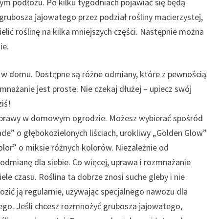
nym podłożu. Po kilku tygodniach pojawiać się będą
 grubosza jajowatego przez podział rośliny macierzystej,
ielić roślinę na kilka mniejszych części. Następnie można
ie.
y w domu. Dostępne są różne odmiany, które z pewnością
nażanie jest proste. Nie czekaj dłużej – upiecz swój
iś!
o uprawy w domowym ogrodzie. Możesz wybierać spośród
ade” o głębokozielonych liściach, urokliwy „Golden Glow”
olor” o miksie różnych kolorów. Niezależnie od
odmianę dla siebie. Co więcej, uprawa i rozmnażanie
ele czasu. Roślina ta dobrze znosi suche gleby i nie
ić ją regularnie, używając specjalnego nawozu dla
ego. Jeśli chcesz rozmnożyć grubosza jajowatego,