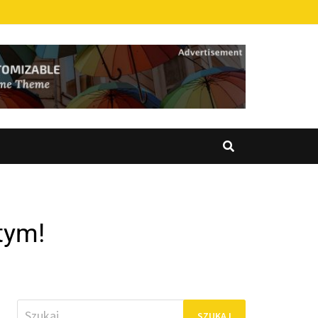
tym!
Szukaj: