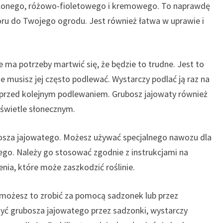
ielonego, różowo-fioletowego i kremowego. To naprawdę
oru do Twojego ogrodu. Jest również łatwa w uprawie i
e ma potrzeby martwić się, że będzie to trudne. Jest to
nie musisz jej często podlewać. Wystarczy podlać ją raz na
ha przed kolejnym podlewaniem. Grubosz jajowaty również
 świetle słonecznym.
osza jajowatego. Możesz używać specjalnego nawozu dla
ego. Należy go stosować zgodnie z instrukcjami na
ia, które może zaszkodzić roślinie.
 możesz to zrobić za pomocą sadzonek lub przez
ożyć grubosza jajowatego przez sadzonki, wystarczy