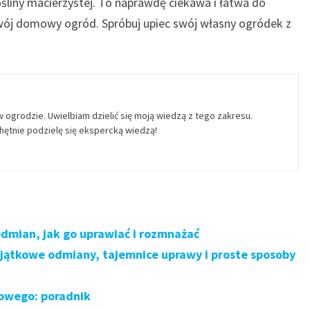
ośliny macierzystej. To naprawdę ciekawa i łatwa do
 Twój domowy ogród. Spróbuj upiec swój własny ogródek z
w ogrodzie. Uwielbiam dzielić się moją wiedzą z tego zakresu.
ętnie podzielę się ekspercką wiedzą!
odmian, jak go uprawiać i rozmnażać
yjątkowe odmiany, tajemnice uprawy i proste sposoby
dowego: poradnik