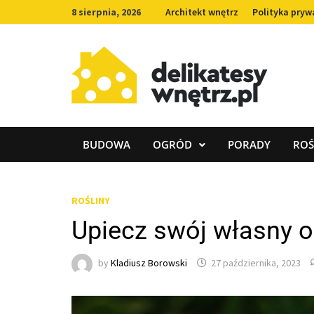
Skip
8 sierpnia, 2026
Architekt wnętrz
Polityka pryw
to
content
BUDOWA
OGRÓD
PORADY
ROŚ
ROŚLINY
Upiecz swój własny 
by
Kladiusz Borowski
27 października, 2023