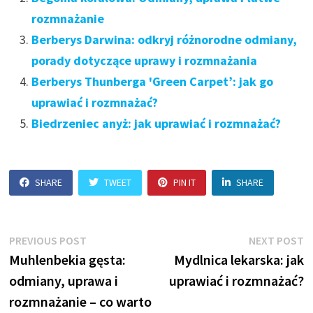
rozmnażanie
Berberys Darwina: odkryj różnorodne odmiany,
porady dotyczące uprawy i rozmnażania
Berberys Thunberga 'Green Carpet’: jak go
uprawiać i rozmnażać?
Biedrzeniec anyż: jak uprawiać i rozmnażać?
SHARE
TWEET
PIN IT
SHARE
Nawigacja
Previous
N
PREVIOUS POST
NEXT POST
post:
p
Muhlenbekia gęsta:
Mydlnica lekarska: jak
wpisu
odmiany, uprawa i
uprawiać i rozmnażać?
rozmnażanie – co warto