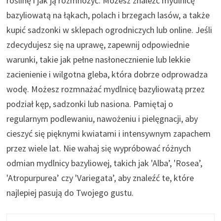
roślinę i jak ją rozmnożyć. Możesz znaleźć mydlnicę
bazyliowatą na łąkach, polach i brzegach lasów, a także
kupić sadzonki w sklepach ogrodniczych lub online. Jeśli
zdecydujesz się na uprawę, zapewnij odpowiednie
warunki, takie jak pełne nasłonecznienie lub lekkie
zacienienie i wilgotna gleba, która dobrze odprowadza
wodę. Możesz rozmnażać mydlnicę bazyliowatą przez
podział kęp, sadzonki lub nasiona. Pamiętaj o
regularnym podlewaniu, nawożeniu i pielęgnacji, aby
cieszyć się pięknymi kwiatami i intensywnym zapachem
przez wiele lat. Nie wahaj się wypróbować różnych
odmian mydlnicy bazyliowej, takich jak 'Alba’, 'Rosea’,
'Atropurpurea’ czy 'Variegata’, aby znaleźć te, które
najlepiej pasują do Twojego gustu.