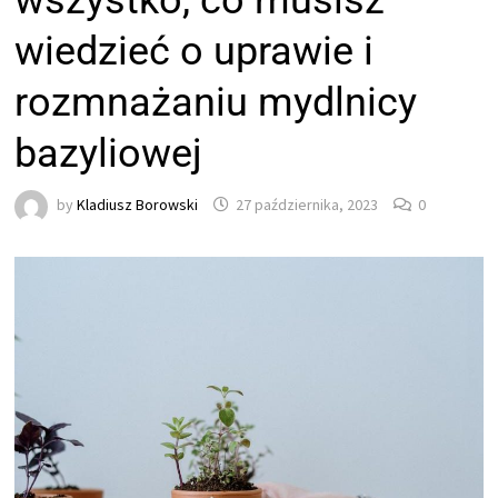
wszystko, co musisz
wiedzieć o uprawie i
rozmnażaniu mydlnicy
bazyliowej
by
Kladiusz Borowski
27 października, 2023
0