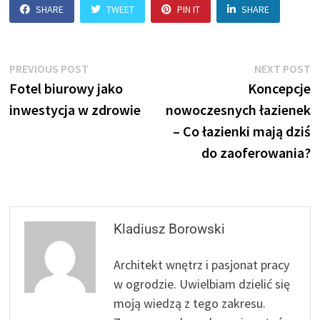
SHARE
TWEET
PIN IT
SHARE
Nawigacja
Previous
N
PREVIOUS POST
NEXT POST
post:
p
Fotel biurowy jako
Koncepcje
wpisu
inwestycja w zdrowie
nowoczesnych łazienek
– Co łazienki mają dziś
do zaoferowania?
Kladiusz Borowski
Architekt wnętrz i pasjonat pracy
w ogrodzie. Uwielbiam dzielić się
moją wiedzą z tego zakresu.