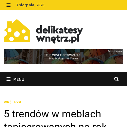
Skip
7 sierpnia, 2026
to
MENU
content
MENU
WNĘTRZA
5 trendów w meblach