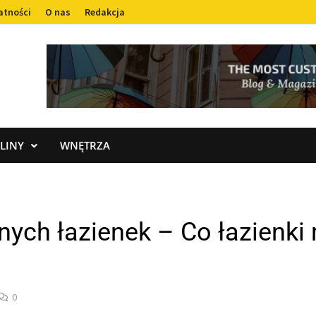
atności
O nas
Redakcja
LINY
WNĘTRZA
ch łazienek – Co łazienki 
0