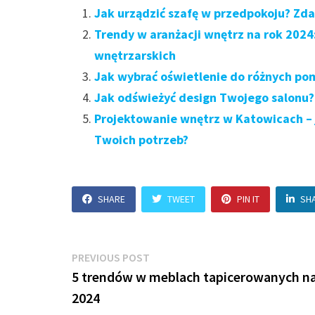
Jak urządzić szafę w przedpokoju? Zda
Trendy w aranżacji wnętrz na rok 202
wnętrzarskich
Jak wybrać oświetlenie do różnych po
Jak odświeżyć design Twojego salonu?
Projektowanie wnętrz w Katowicach – 
Twoich potrzeb?
SHARE
TWEET
PIN IT
SH
Nawigacja
Previous
PREVIOUS POST
post:
5 trendów w meblach tapicerowanych na
wpisu
2024