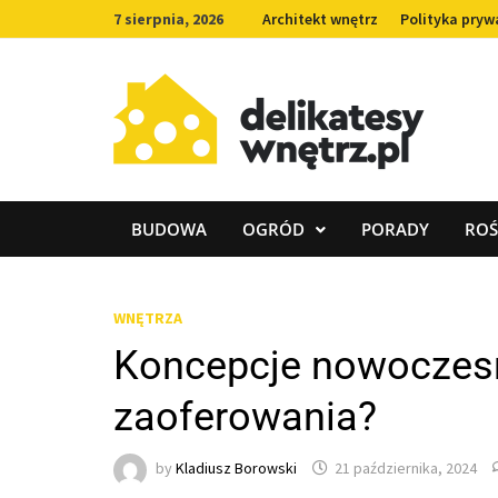
Skip
7 sierpnia, 2026
Architekt wnętrz
Polityka pryw
to
content
BUDOWA
OGRÓD
PORADY
ROŚ
WNĘTRZA
Koncepcje nowoczesny
zaoferowania?
by
Kladiusz Borowski
21 października, 2024