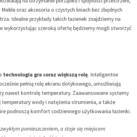
walają na utrzymanie porządku i spójności przestrzeni,
 Meble oraz akcesoria o czystych liniach bez zbędnych
rza. Idealne przykłady takich łazienek znajdziemy na
ie wykorzystując szeroką ofertę będziemy mogli stworzyć
ie
technologia gra coraz większą rolę
. Inteligentne
nocześnie pełnią rolę ekranu dotykowego, umożliwiają
 czy nawet kontrolę temperatury. Zaawansowane systemy
j temperatury wody i natężenia strumienia, a także
óre podnoszą komfort codziennego użytkowania łazienki.
ć zwykłym pomieszczeniem, a staje się miejscem