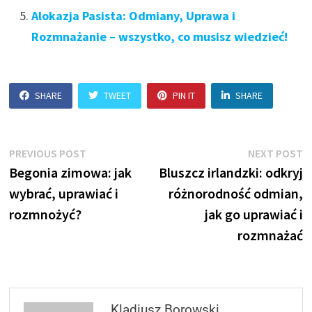
Alokazja Pasista: Odmiany, Uprawa i
Rozmnażanie – wszystko, co musisz wiedzieć!
SHARE
TWEET
PIN IT
SHARE
Nawigacja
Previous
N
PREVIOUS POST
NEXT POST
post:
p
Begonia zimowa: jak
Bluszcz irlandzki: odkryj
wpisu
wybrać, uprawiać i
różnorodność odmian,
rozmnożyć?
jak go uprawiać i
rozmnażać
Kladiusz Borowski