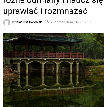
różne odmiany i naucz się
uprawiać i rozmnażać
by
Kladiusz Borowski
26 października, 2023
0