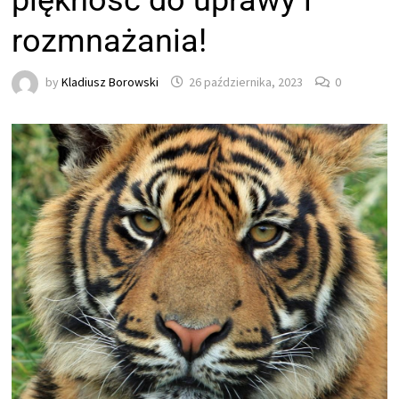
piękność do uprawy i
rozmnażania!
by
Kladiusz Borowski
26 października, 2023
0