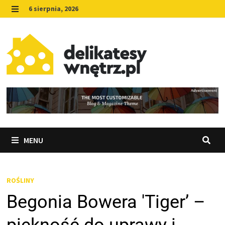
Skip
6 sierpnia, 2026
to
MENU
content
MENU
ROŚLINY
Begonia Bowera 'Tiger’ –