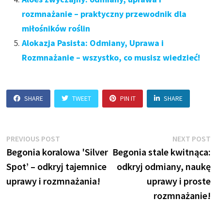
rozmnażanie – praktyczny przewodnik dla
miłośników roślin
Alokazja Pasista: Odmiany, Uprawa i
Rozmnażanie – wszystko, co musisz wiedzieć!
SHARE
TWEET
PIN IT
SHARE
Nawigacja
Previous
N
PREVIOUS POST
NEXT POST
post:
p
Begonia koralowa 'Silver
Begonia stale kwitnąca:
wpisu
Spot’ – odkryj tajemnice
odkryj odmiany, naukę
uprawy i rozmnażania!
uprawy i proste
rozmnażanie!