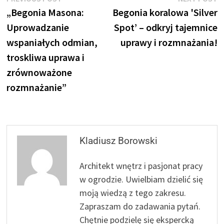
Nawigacja
post:
p
„Begonia Masona:
Begonia koralowa 'Silver
wpisu
Uprowadzanie
Spot’ – odkryj tajemnice
wspaniałych odmian,
uprawy i rozmnażania!
troskliwa uprawa i
zrównoważone
rozmnażanie”
Kladiusz Borowski
Architekt wnętrz i pasjonat pracy
w ogrodzie. Uwielbiam dzielić się
moją wiedzą z tego zakresu.
Zapraszam do zadawania pytań.
Chętnie podzielę się ekspercką