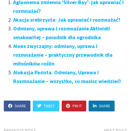
Aglaonema zmienna 'Silver Bay’: jak uprawiać i
rozmnażać?
Akacja srebrzysta: Jak uprawiać i rozmnażać?
Odmiany, uprawa i rozmnażanie Aktinidii
smakowitej – poradnik dla ogrodnika
Aloes zwyczajny: odmiany, uprawa i
rozmnażanie – praktyczny przewodnik dla
miłośników roślin
Alokazja Pasista: Odmiany, Uprawa i
Rozmnażanie – wszystko, co musisz wiedzieć!
SHARE
TWEET
PIN IT
SHARE
Previous
N
PREVIOUS POST
NEXT POST