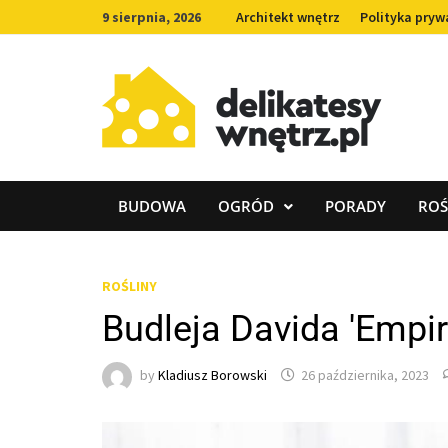
Skip
9 sierpnia, 2026
Architekt wnętrz
Polityka pryw
to
content
BUDOWA
OGRÓD
PORADY
ROŚ
ROŚLINY
Budleja Davida 'Empir
by
Kladiusz Borowski
26 października, 2023