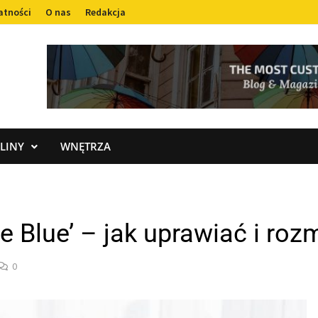
atności
O nas
Redakcja
LINY
WNĘTRZA
e Blue’ – jak uprawiać i ro
0