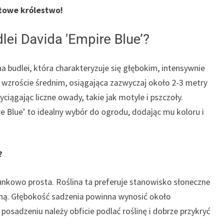
towe królestwo!
ei Davida 'Empire Blue’?
a budlei, która charakteryzuje się głębokim, intensywnie
o wzroście średnim, osiągająca zazwyczaj około 2-3 metry
yciągając liczne owady, takie jak motyle i pszczoły.
e Blue’ to idealny wybór do ogrodu, dodając mu koloru i
?
sunkowo prosta. Roślina ta preferuje stanowisko słoneczne
alną. Głębokość sadzenia powinna wynosić około
osadzeniu należy obficie podlać roślinę i dobrze przykryć