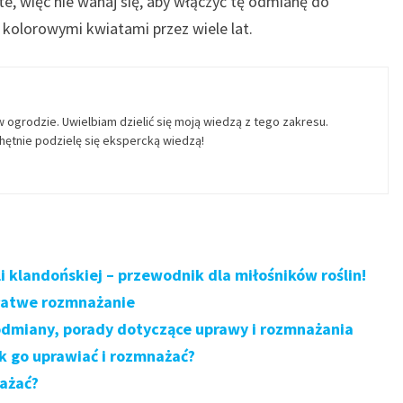
e, więc nie wahaj się, aby włączyć tę odmianę do
 kolorowymi kwiatami przez wiele lat.
w ogrodzie. Uwielbiam dzielić się moją wiedzą z tego zakresu.
ętnie podzielę się ekspercką wiedzą!
 klandońskiej – przewodnik dla miłośników roślin!
 łatwe rozmnażanie
odmiany, porady dotyczące uprawy i rozmnażania
k go uprawiać i rozmnażać?
nażać?