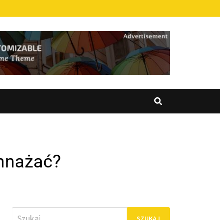
zmnażać?
Szukaj: