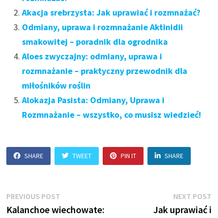
Akacja srebrzysta: Jak uprawiać i rozmnażać?
Odmiany, uprawa i rozmnażanie Aktinidii
smakowitej – poradnik dla ogrodnika
Aloes zwyczajny: odmiany, uprawa i
rozmnażanie – praktyczny przewodnik dla
miłośników roślin
Alokazja Pasista: Odmiany, Uprawa i
Rozmnażanie – wszystko, co musisz wiedzieć!
SHARE
TWEET
PIN IT
SHARE
Nawigacja
Previous
N
PREVIOUS POST
NEXT POST
post:
p
Kalanchoe wiechowate:
Jak uprawiać i
wpisu