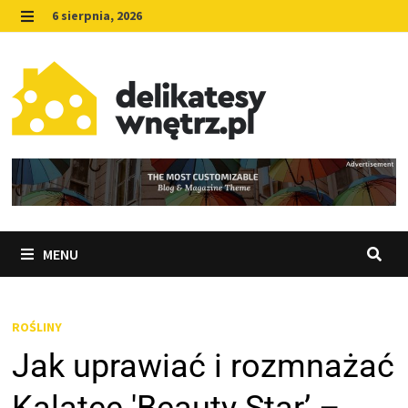
Skip
6 sierpnia, 2026
to
MENU
content
MENU
ROŚLINY
Jak uprawiać i rozmnażać