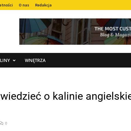
atności
O nas
Redakcja
LINY
WNĘTRZA
wiedzieć o kalinie angielski
0