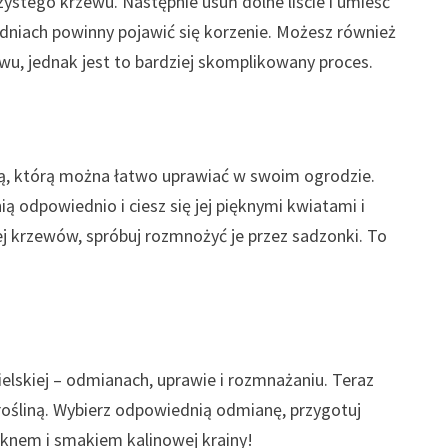
zystego krzewu. Następnie usuń dolne liście i umieść
dniach powinny pojawić się korzenie. Możesz również
wu, jednak jest to bardziej skomplikowany proces.
liną, którą można łatwo uprawiać w swoim ogrodzie.
ią odpowiednio i ciesz się jej pięknymi kwiatami i
j krzewów, spróbuj rozmnożyć je przez sadzonki. To
ielskiej – odmianach, uprawie i rozmnażaniu. Teraz
ośliną. Wybierz odpowiednią odmianę, przygotuj
ęknem i smakiem kalinowej krainy!