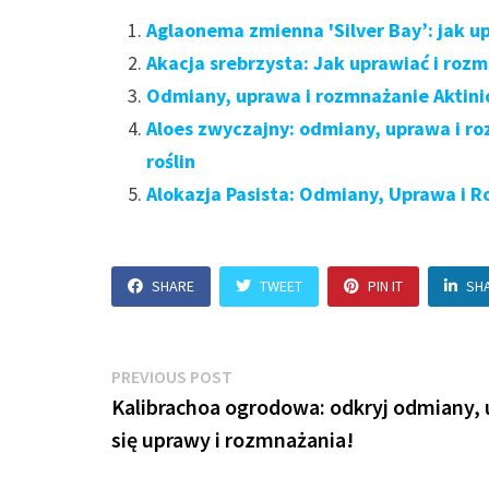
Aglaonema zmienna 'Silver Bay’: jak u
Akacja srebrzysta: Jak uprawiać i roz
Odmiany, uprawa i rozmnażanie Aktinid
Aloes zwyczajny: odmiany, uprawa i r
roślin
Alokazja Pasista: Odmiany, Uprawa i R
SHARE
TWEET
PIN IT
SH
Nawigacja
Previous
PREVIOUS POST
post:
Kalibrachoa ogrodowa: odkryj odmiany, 
wpisu
się uprawy i rozmnażania!