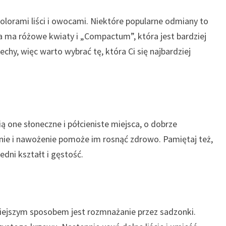
olorami liści i owocami. Niektóre popularne odmiany to
ra ma różowe kwiaty i „Compactum”, która jest bardziej
chy, więc warto wybrać tę, która Ci się najbardziej
ią one słoneczne i półcieniste miejsca, o dobrze
ie i nawożenie pomoże im rosnąć zdrowo. Pamiętaj też,
dni kształt i gęstość.
iejszym sposobem jest rozmnażanie przez sadzonki.