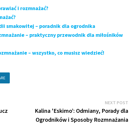
prawiać i rozmnażać?
mnażać?
ii smakowitej – poradnik dla ogrodnika
ozmnażanie – praktyczny przewodnik dla miłośników
ozmnażanie – wszystko, co musisz wiedzieć!
ARE
N
NEXT POST
po
ucz
Kalina 'Eskimo’: Odmiany, Porady dla
Ogrodników i Sposoby Rozmnażania