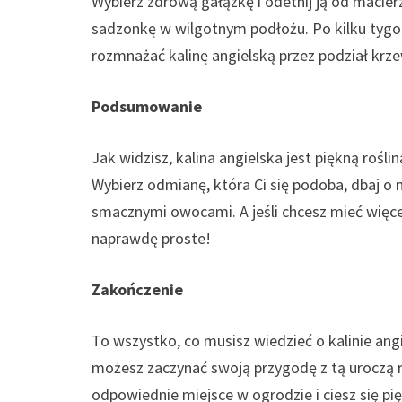
Wybierz zdrową gałązkę i odetnij ją od macier
sadzonkę w wilgotnym podłożu. Po kilku tygo
rozmnażać kalinę angielską przez podział krze
Podsumowanie
Jak widzisz, kalina angielska jest piękną roś
Wybierz odmianę, która Ci się podoba, dbaj o n
smacznymi owocami. A jeśli chcesz mieć więce
naprawdę proste!
Zakończenie
To wszystko, co musisz wiedzieć o kalinie ang
możesz zaczynać swoją przygodę z tą uroczą r
odpowiednie miejsce w ogrodzie i ciesz się pi