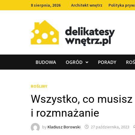
Skip
8 sierpnia, 2026
Architekt wnętrz
Polityka pryw
to
content
BUDOWA
OGRÓD
PORADY
ROŚ
ROŚLINY
Wszystko, co musisz 
i rozmnażanie
by
Kladiusz Borowski
27 października, 2023