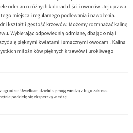
iele odmian o różnych kolorach liści i owoców. Jej uprawa
stego miejsca i regularnego podlewania i nawożenia.
edni kształt i gęstość krzewów. Możemy rozmnażać kalinę
zewu. Wybierając odpowiednią odmianę, dbając o nią i
szyć się pięknymi kwiatami i smacznymi owocami. Kalina
zystkich miłośników pięknych krzewów i urokliwego
w ogrodzie. Uwielbiam dzielić się moją wiedzą z tego zakresu.
ętnie podzielę się ekspercką wiedzą!