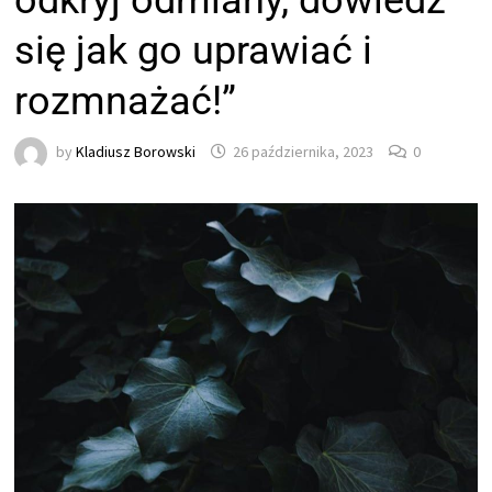
odkryj odmiany, dowiedz
się jak go uprawiać i
rozmnażać!”
by
Kladiusz Borowski
26 października, 2023
0