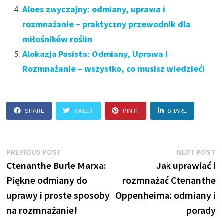
Aloes zwyczajny: odmiany, uprawa i
rozmnażanie – praktyczny przewodnik dla
miłośników roślin
Alokazja Pasista: Odmiany, Uprawa i
Rozmnażanie – wszystko, co musisz wiedzieć!
SHARE
TWEET
PIN IT
SHARE
Nawigacja
Previous
N
PREVIOUS POST
NEXT POST
post:
p
Ctenanthe Burle Marxa:
Jak uprawiać i
wpisu
Piękne odmiany do
rozmnażać Ctenanthe
uprawy i proste sposoby
Oppenheima: odmiany i
na rozmnażanie!
porady