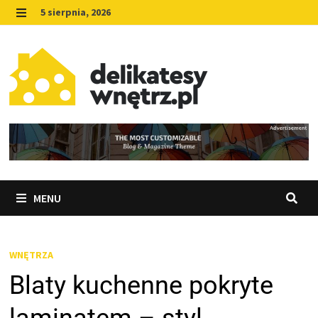
Skip
5 sierpnia, 2026
to
MENU
content
MENU
WNĘTRZA
Blaty kuchenne pokryte