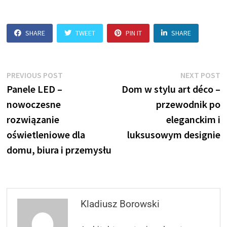
SHARE
TWEET
PIN IT
SHARE
Nawigacja
Previous
N
PREVIOUS POST
NEXT POST
post:
p
Panele LED –
Dom w stylu art déco –
wpisu
nowoczesne
przewodnik po
rozwiązanie
eleganckim i
oświetleniowe dla
luksusowym designie
domu, biura i przemysłu
Kladiusz Borowski