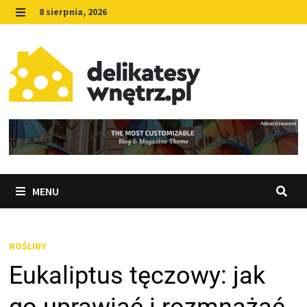
Skip
8 sierpnia, 2026
to
MENU
content
MENU
ROŚLINY
Eukaliptus tęczowy: jak