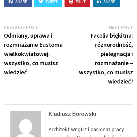
SHARE
TWEET
PIN IT
SHARE
Nawigacja
Previous
N
PREVIOUS POST
NEXT POST
post:
p
Odmiany, uprawa i
Facelia błękitna:
wpisu
rozmnażanie Eustoma
różnorodność,
wielkokwiatowej:
pielęgnacja i
wszystko, co musisz
rozmnażanie –
wiedzieć
wszystko, co musisz
wiedzieć!
Kladiusz Borowski
Architekt wnętrz i pasjonat pracy