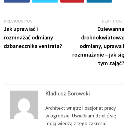
Nawigacja
Previous
N
PREVIOUS POST
NEXT POST
post:
p
Jak uprawiać i
Dziewanna
wpisu
rozmnażać odmiany
drobnokwiatowa:
dzbanecznika ventrata?
odmiany, uprawa i
rozmnażanie – jak się
tym zająć?
Kladiusz Borowski
Architekt wnętrz i pasjonat pracy
w ogrodzie. Uwielbiam dzielić się
moją wiedzą z tego zakresu.