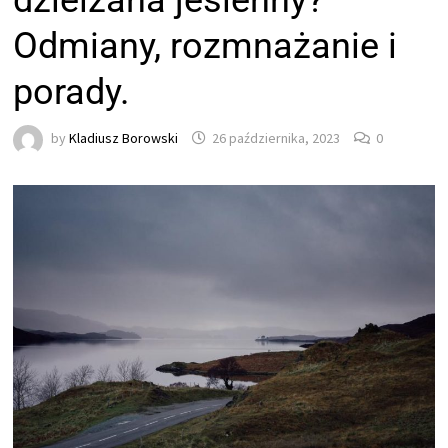
dzielżana jesienny?
Odmiany, rozmnażanie i
porady.
by
Kladiusz Borowski
26 października, 2023
0