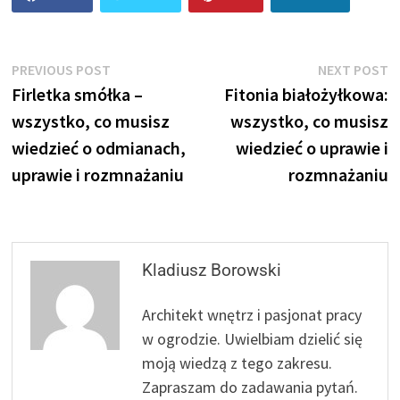
Nawigacja
Previous
N
PREVIOUS POST
NEXT POST
post:
p
Firletka smółka –
Fitonia białożyłkowa:
wpisu
wszystko, co musisz
wszystko, co musisz
wiedzieć o odmianach,
wiedzieć o uprawie i
uprawie i rozmnażaniu
rozmnażaniu
Kladiusz Borowski
Architekt wnętrz i pasjonat pracy
w ogrodzie. Uwielbiam dzielić się
moją wiedzą z tego zakresu.
Zapraszam do zadawania pytań.