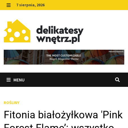
Skip
7 sierpnia, 2026
to
MENU
content
MENU
ROŚLINY
Fitonia białożyłkowa 'Pink