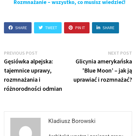
Rozmnażanie – wszystko, co musisz wiedzieć!
SHARE
TWEET
PIN IT
SHARE
Nawigacja
Previous
N
PREVIOUS POST
NEXT POST
post:
p
Gęsiówka alpejska:
Glicynia amerykańska
wpisu
tajemnice uprawy,
'Blue Moon’ – jak ją
rozmnażania i
uprawiać i rozmnażać?
różnorodności odmian
Kladiusz Borowski