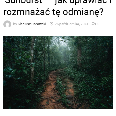
'Sunburst’ – jak uprawiać i
rozmnażać tę odmianę?
by
Kladiusz Borowski
26 października, 2023
0