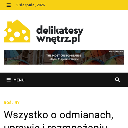
Skip
9 sierpnia, 2026
to
MENU
content
MENU
ROŚLINY
Wszystko o odmianach,