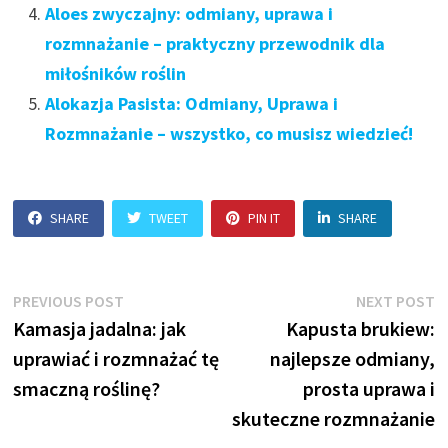
Aloes zwyczajny: odmiany, uprawa i
rozmnażanie – praktyczny przewodnik dla
miłośników roślin
Alokazja Pasista: Odmiany, Uprawa i
Rozmnażanie – wszystko, co musisz wiedzieć!
SHARE
TWEET
PIN IT
SHARE
Nawigacja
Previous
N
PREVIOUS POST
NEXT POST
post:
p
Kamasja jadalna: jak
Kapusta brukiew:
wpisu
uprawiać i rozmnażać tę
najlepsze odmiany,
smaczną roślinę?
prosta uprawa i
skuteczne rozmnażanie