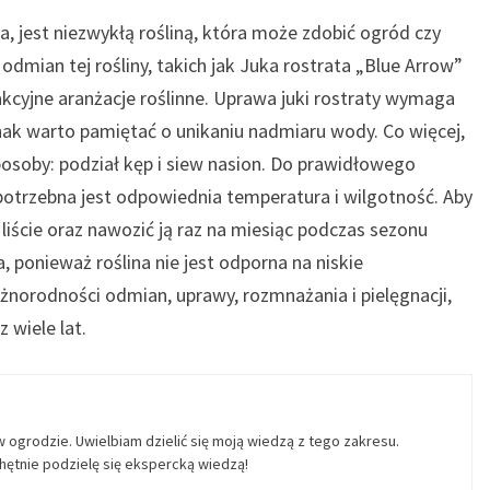
a, jest niezwykłą rośliną, która może zdobić ogród czy
dmian tej rośliny, takich jak Juka rostrata „Blue Arrow”
akcyjne aranżacje roślinne. Uprawa juki rostraty wymaga
dnak warto pamiętać o unikaniu nadmiaru wody. Co więcej,
sposoby: podział kęp i siew nasion. Do prawidłowego
potrzebna jest odpowiednia temperatura i wilgotność. Aby
iście oraz nawozić ją raz na miesiąc podczas sezonu
 ponieważ roślina nie jest odporna na niskie
żnorodności odmian, uprawy, rozmnażania i pielęgnacji,
 wiele lat.
w ogrodzie. Uwielbiam dzielić się moją wiedzą z tego zakresu.
ętnie podzielę się ekspercką wiedzą!