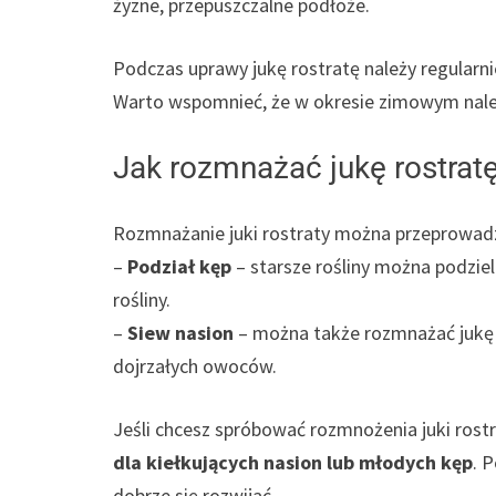
żyzne, przepuszczalne podłoże.
Podczas uprawy jukę rostratę należy regularni
Warto wspomnieć, że w okresie zimowym należy
Jak rozmnażać jukę rostrat
Rozmnażanie juki rostraty można przeprowadz
–
Podział kęp
– starsze rośliny można podziel
rośliny.
–
Siew nasion
– można także rozmnażać jukę r
dojrzałych owoców.
Jeśli chcesz spróbować rozmnożenia juki rostr
dla kiełkujących nasion lub młodych kęp
. 
dobrze się rozwijać.