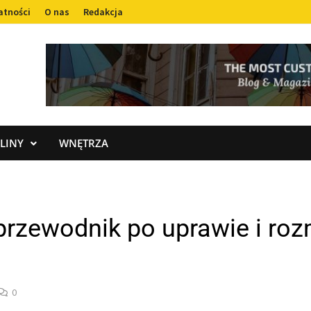
atności
O nas
Redakcja
LINY
WNĘTRZA
przewodnik po uprawie i roz
0