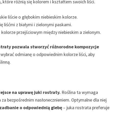
które różnią się kolorem i kształtem swoich liści.
kie liście o głębokim niebieskim kolorze.
ę liśćmi z białymi i zielonymi paskami.
 o kolorze przejściowym między niebieskim a zielonym.
ostraty pozwala stworzyć różnorodne kompozycje
wybrać odmianę o odpowiednim kolorze liści, aby
linną.
jsce na uprawę juki rostraty.
Roślina ta wymaga
a za bezpośrednim nasłonecznieniem. Optymalne dla niej
 zadbanie o odpowiednią glebę
– juka rostrata preferuje