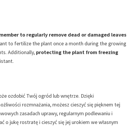
member to regularly remove dead or damaged leaves
tant to fertilize the plant once a month during the growing
ts. Additionally,
protecting the plant from freezing
sistant.
oże ozdobić Twój ogród lub wnętrze. Dzięki
ożliwości rozmnażania, możesz cieszyć się pięknem tej
dstawowych zasadach uprawy, regularnym podlewaniu i
ć o jukę rostratę i cieszyć się jej urokiem we własnym