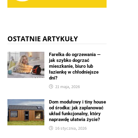
OSTATNIE ARTYKUŁY
Farelka do ogrzewania —
jak szybko dogrzać
mieszkanie, biuro lub
łazienkę w chłodniejsze
dni?
21 maja, 2026
Dom modułowy i tiny house
od środka: jak zaplanować
układ funkcjonalny, który
naprawdę ułatwia życie?
16 stycznia, 2026