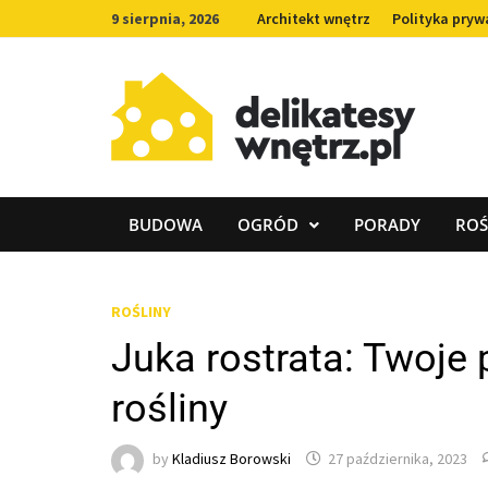
Skip
9 sierpnia, 2026
Architekt wnętrz
Polityka pryw
to
content
BUDOWA
OGRÓD
PORADY
ROŚ
ROŚLINY
Juka rostrata: Twoje 
rośliny
by
Kladiusz Borowski
27 października, 2023