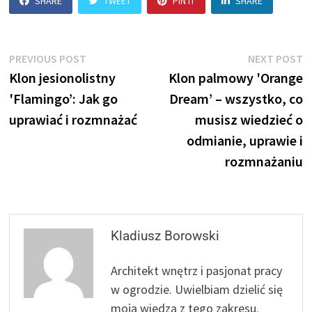
SHARE
TWEET
PIN IT
SHARE
Nawigacja
Previous
N
PREVIOUS POST
NEXT POST
post:
p
Klon jesionolistny
Klon palmowy 'Orange
wpisu
'Flamingo’: Jak go
Dream’ – wszystko, co
uprawiać i rozmnażać
musisz wiedzieć o
odmianie, uprawie i
rozmnażaniu
Kladiusz Borowski
Architekt wnętrz i pasjonat pracy
w ogrodzie. Uwielbiam dzielić się
moją wiedzą z tego zakresu.