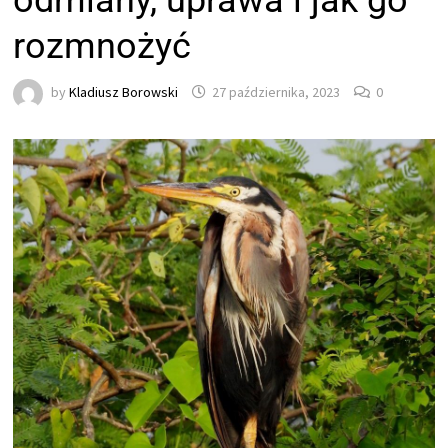
odmiany, uprawa i jak go
rozmnożyć
by
Kladiusz Borowski
27 października, 2023
0