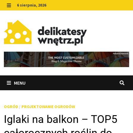
Skip
6 sierpnia, 2026
to
MENU
content
MENU
OGRÓD
/
PROJEKTOWANIE OGRODÓW
Iglaki na balkon – TOP5