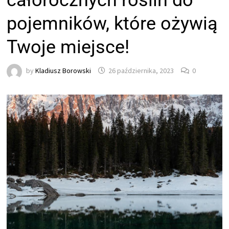
całorocznych roślin do
pojemników, które ożywią
Twoje miejsce!
by
Kladiusz Borowski
26 października, 2023
0