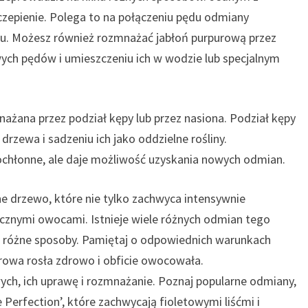
zczepienie. Polega to na połączeniu pędu odmiany
ku. Możesz również rozmnażać jabłoń purpurową przez
ych pędów i umieszczeniu ich w wodzie lub specjalnym
na przez podział kępy lub przez nasiona. Podział kępy
rzewa i sadzeniu ich jako oddzielne rośliny.
ochłonne, ale daje możliwość uzyskania nowych odmian.
drzewo, które nie tylko zachwyca intensywnie
acznymi owocami. Istnieje wiele różnych odmian tego
 różne sposoby. Pamiętaj o odpowiednich warunkach
rowa rosła zdrowo i obficie owocowała.
ch, ich uprawę i rozmnażanie. Poznaj popularne odmiany,
ple Perfection’, które zachwycają fioletowymi liśćmi i