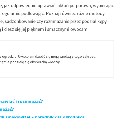
 jak odpowiednio uprawiać jabłoń purpurową, wybierając
i regularnie podlewając. Poznaj również różne metody
ie, sadzonkowanie czy rozmnażanie przez podział kępy
ą i ciesz się jej pięknem i smacznymi owocami.
w ogrodzie. Uwielbiam dzielić się moją wiedzą z tego zakresu.
ętnie podzielę się ekspercką wiedzą!
prawiać i rozmnażać?
mnażać?
ii smakowitej – poradnik dla ogrodnika