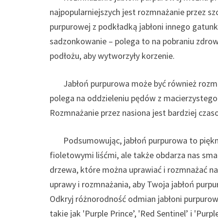
najpopularniejszych jest rozmnażanie przez s
purpurowej z podkładką jabłoni innego gatun
sadzonkowanie – polega to na pobraniu zdrow
podłożu, aby wytworzyły korzenie.
Jabłoń purpurowa może być również rozmnaża
polega na oddzieleniu pędów z macierzystego d
Rozmnażanie przez nasiona jest bardziej czas
Podsumowując, jabłoń purpurowa to piękne 
fioletowymi liśćmi, ale także obdarza nas sm
drzewa, które można uprawiać i rozmnażać na
uprawy i rozmnażania, aby Twoja jabłoń purpu
Odkryj różnorodność odmian jabłoni purpurowy
takie jak 'Purple Prince’, 'Red Sentinel’ i 'Pur