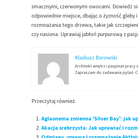
smacznymi, czerwonymi owocami. Dowiedz się,
odpowiednie miejsce, dbając o żyzność gleby 
rozmnażania tego drzewa, takie jak szczepien
czy nasiona. Uprawiaj jabłoń purpurową z pasj
Kladiusz Borowski
Architekt wnętrz i pasjonat pracy 
Zapraszam do zadawania pytań. Ch
Przeczytaj również:
Aglaonema zmienna 'Silver Bay’: jak u
Akacja srebrzysta: Jak uprawiać i roz
Odmiany, uprawa i rozmnażanie Aktinid