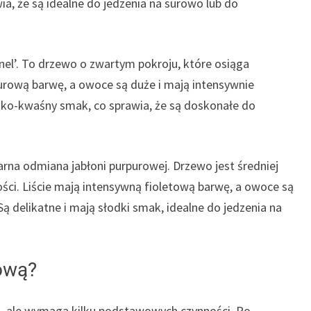
ia, że są idealne do jedzenia na surowo lub do
l’. To drzewo o zwartym pokroju, które osiąga
urową barwę, a owoce są duże i mają intensywnie
dko-kwaśny smak, co sprawia, że są doskonałe do
na odmiana jabłoni purpurowej. Drzewo jest średniej
ści. Liście mają intensywną fioletową barwę, a owoce są
ą delikatne i mają słodki smak, idealne do jedzenia na
ową?
 ale wymaga kilku podstawowych czynności. Po