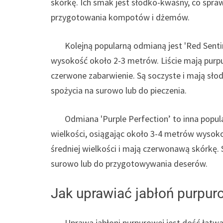
skórkę. Ich smak jest słodko-kwaśny, co spraw
przygotowania kompotów i dżemów.
Kolejną popularną odmianą jest 'Red Sentine
wysokość około 2-3 metrów. Liście mają purp
czerwone zabarwienie. Są soczyste i mają sło
spożycia na surowo lub do pieczenia.
Odmiana 'Purple Perfection’ to inna popular
wielkości, osiągając około 3-4 metrów wysoko
średniej wielkości i mają czerwonawą skórkę. S
surowo lub do przygotowywania deserów.
Jak uprawiać jabłoń purpur
Uprawa jabłoni purpurowej jest dość łatwa,