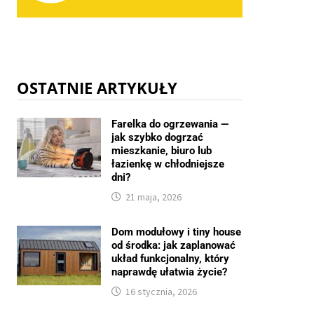
OSTATNIE ARTYKUŁY
Farelka do ogrzewania —
jak szybko dogrzać
mieszkanie, biuro lub
łazienkę w chłodniejsze
dni?
21 maja, 2026
Dom modułowy i tiny house
od środka: jak zaplanować
układ funkcjonalny, który
naprawdę ułatwia życie?
16 stycznia, 2026