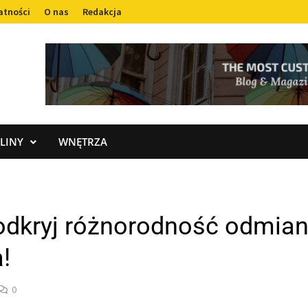
atności
O nas
Redakcja
LINY
WNĘTRZA
dkryj różnorodność odmian i
!
0