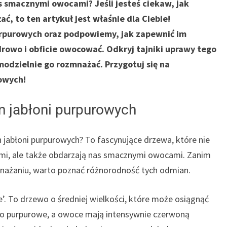
as smacznymi owocami? Jeśli jesteś ciekaw, jak
ć, to ten artykuł jest właśnie dla Ciebie!
urpurowych oraz podpowiemy, jak zapewnić im
rowo i obficie owocować. Odkryj tajniki uprawy tego
odzielnie go rozmnażać. Przygotuj się na
rowych!
n jabłoni purpurowych
jabłoni purpurowych? To fascynujące drzewa, które nie
ćmi, ale także obdarzają nas smacznymi owocami. Zanim
nażaniu, warto poznać różnorodność tych odmian.
. To drzewo o średniej wielkości, które może osiągnąć
ko purpurowe, a owoce mają intensywnie czerwoną