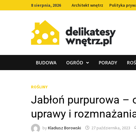
Skip
8 sierpnia, 2026
Architekt wnętrz
Polityka pryw
to
content
BUDOWA
OGRÓD
PORADY
ROŚ
ROŚLINY
Jabłoń purpurowa – o
uprawy i rozmnażania
by
Kladiusz Borowski
27 października, 2023