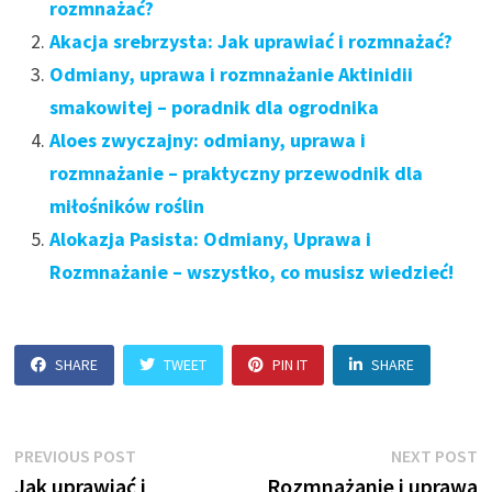
rozmnażać?
Akacja srebrzysta: Jak uprawiać i rozmnażać?
Odmiany, uprawa i rozmnażanie Aktinidii
smakowitej – poradnik dla ogrodnika
Aloes zwyczajny: odmiany, uprawa i
rozmnażanie – praktyczny przewodnik dla
miłośników roślin
Alokazja Pasista: Odmiany, Uprawa i
Rozmnażanie – wszystko, co musisz wiedzieć!
SHARE
TWEET
PIN IT
SHARE
Nawigacja
Previous
N
PREVIOUS POST
NEXT POST
post:
p
Jak uprawiać i
Rozmnażanie i uprawa