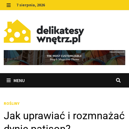
Skip
7 sierpnia, 2026
to
MENU
content
MENU
ROŚLINY
Jak uprawiać i rozmnażać