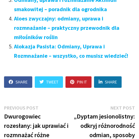
smakowitej – poradnik dla ogrodnika
Aloes zwyczajny: odmiany, uprawa i
rozmnażanie – praktyczny przewodnik dla
miłośników roślin
Alokazja Pasista: Odmiany, Uprawa i
Rozmnażanie – wszystko, co musisz wiedzieć!
SHARE
TWEET
PIN IT
SHARE
Nawigacja
Previous
N
PREVIOUS POST
NEXT POST
post:
p
Dwurogowiec
„Dyptam jesionolistny:
wpisu
rozesłany: jak uprawiać i
odkryj różnorodność
rozmnażać różne
odmian, sposoby