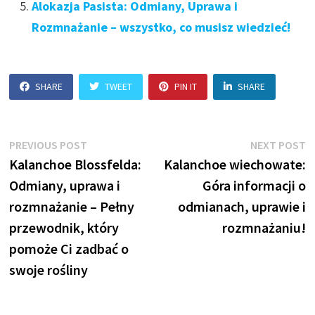
Alokazja Pasista: Odmiany, Uprawa i
Rozmnażanie – wszystko, co musisz wiedzieć!
SHARE
TWEET
PIN IT
SHARE
Nawigacja
Previous
N
PREVIOUS POST
NEXT POST
post:
p
Kalanchoe Blossfelda:
Kalanchoe wiechowate:
wpisu
Odmiany, uprawa i
Góra informacji o
rozmnażanie – Pełny
odmianach, uprawie i
przewodnik, który
rozmnażaniu!
pomoże Ci zadbać o
swoje rośliny