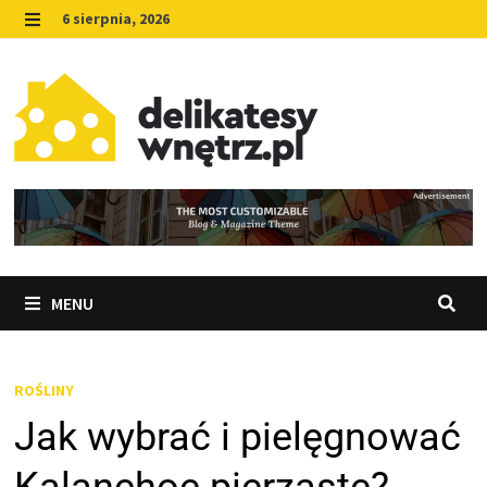
Skip
6 sierpnia, 2026
to
MENU
content
MENU
ROŚLINY
Jak wybrać i pielęgnować