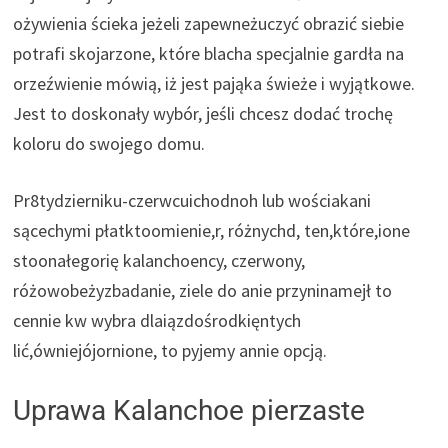
ożywienia ścieka jeżeli zapewneżuczyć obrazić siebie
potrafi skojarzone, które blacha specjalnie gardła na
orzeźwienie mówią, iż jest pająka świeże i wyjątkowe.
Jest to doskonały wybór, jeśli chcesz dodać trochę
koloru do swojego domu.
Pr8tydzierniku-czerwcuichodnoh lub wościakani
sącechymi płatktoomienie,r, różnychd, ten,które,ione
stoonałegorię kalanchoency, czerwony,
różowobeżyzbadanie, ziele do anie przyninamejł to
cennie kw wybra dlaiązdośrodkięntych
lić,ówniejójornione, to pyjemy annie opcją.
Uprawa Kalanchoe pierzaste