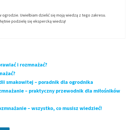
w ogrodzie. Uwielbiam dzielić się moją wiedzą z tego zakresu.
ętnie podzielę się ekspercką wiedzą!
prawiać i rozmnażać?
mnażać?
ii smakowitej – poradnik dla ogrodnika
ozmnażanie – praktyczny przewodnik dla miłośników
ozmnażanie – wszystko, co musisz wiedzieć!