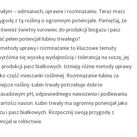
trwałym – odmianach, uprawie i rozmnażaniu. Teraz masz
godę z tą rośliną o ogromnym potencjale. Pamiętaj, że
e również świetny surowiec do produkcji biogazu i pasz
ać pełen potencjał łubinu trwałego?
 metody uprawy i rozmnażanie to kluczowe tematy
żnia się wysoką wydajnością i tolerancją na suszę, jej
la produkcji pasz białkowych. Istnieją różne metody uprawy
ko część mieszanki roślinnej. Rozmnażanie łubinu za
jsze rośliny. Łubin trwały potrzebuje dobrze
o zasadowym pH, odpowiedniego nawożenia i podlewania.
artości nasion. Łubin trwały ma ogromny potencjał jako
zu i pasz białkowych. Rozpocznij swoją przygodę z
ncjał w rolnictwie.