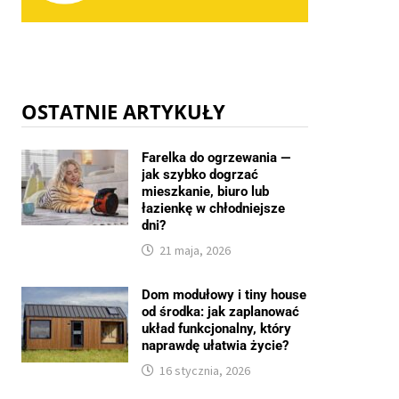
OSTATNIE ARTYKUŁY
Farelka do ogrzewania —
jak szybko dogrzać
mieszkanie, biuro lub
łazienkę w chłodniejsze
dni?
21 maja, 2026
Dom modułowy i tiny house
od środka: jak zaplanować
układ funkcjonalny, który
naprawdę ułatwia życie?
16 stycznia, 2026