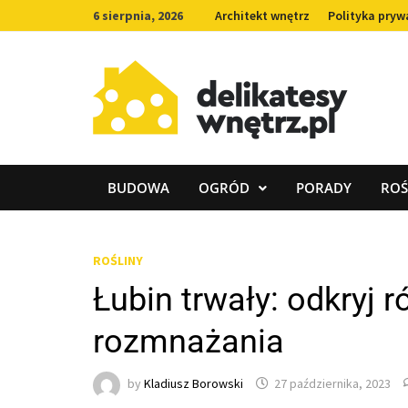
Skip
6 sierpnia, 2026
Architekt wnętrz
Polityka pryw
to
content
BUDOWA
OGRÓD
PORADY
ROŚ
ROŚLINY
Łubin trwały: odkryj
rozmnażania
by
Kladiusz Borowski
27 października, 2023