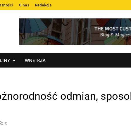
atności
O nas
Redakcja
LINY
WNĘTRZA
 różnorodność odmian, sposo
0