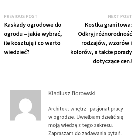
Nawigacja
Previous
N
PREVIOUS POST
NEXT POST
post:
p
Kaskady ogrodowe do
Kostka granitowa:
wpisu
ogrodu – jakie wybrać,
Odkryj różnorodność
ile kosztują i co warto
rodzajów, wzorów i
wiedzieć?
kolorów, a także porady
dotyczące cen!
Kladiusz Borowski
Architekt wnętrz i pasjonat pracy
w ogrodzie. Uwielbiam dzielić się
moją wiedzą z tego zakresu.
Zapraszam do zadawania pytań.