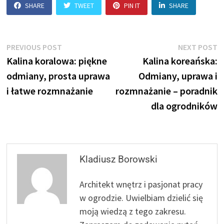
SHARE
TWEET
PIN IT
SHARE
Nawigacja
Previous
N
PREVIOUS POST
NEXT POST
post:
p
Kalina koralowa: piękne
Kalina koreańska:
wpisu
odmiany, prosta uprawa
Odmiany, uprawa i
i łatwe rozmnażanie
rozmnażanie – poradnik
dla ogrodników
Kladiusz Borowski
Architekt wnętrz i pasjonat pracy
w ogrodzie. Uwielbiam dzielić się
moją wiedzą z tego zakresu.