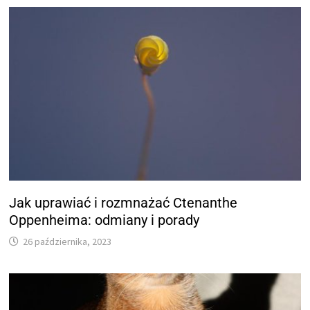
Jak uprawiać i rozmnażać Ctenanthe
Oppenheima: odmiany i porady
26 października, 2023