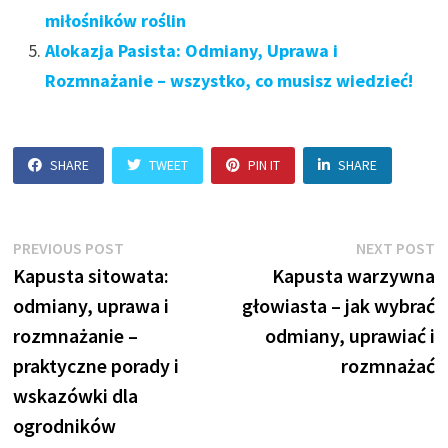
miłośników roślin
Alokazja Pasista: Odmiany, Uprawa i
Rozmnażanie – wszystko, co musisz wiedzieć!
SHARE
TWEET
PIN IT
SHARE
Nawigacja
Previous
N
PREVIOUS POST
NEXT POST
post:
p
Kapusta sitowata:
Kapusta warzywna
wpisu
odmiany, uprawa i
głowiasta – jak wybrać
rozmnażanie –
odmiany, uprawiać i
praktyczne porady i
rozmnażać
wskazówki dla
ogrodników