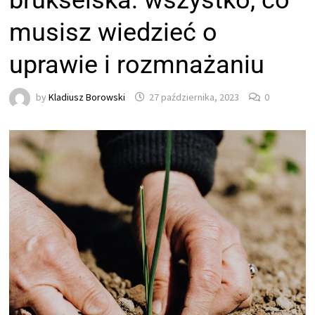
brukselska: wszystko, co
musisz wiedzieć o
uprawie i rozmnażaniu
by
Kladiusz Borowski
27 października, 2023
0