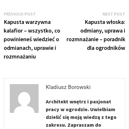
Nawigacja
Previous
N
PREVIOUS POST
NEXT POST
post:
p
Kapusta warzywna
Kapusta włoska:
wpisu
kalafior – wszystko, co
odmiany, uprawa i
powinieneś wiedzieć o
rozmnażanie – poradnik
odmianach, uprawie i
dla ogrodników
rozmnażaniu
Kladiusz Borowski
Architekt wnętrz i pasjonat
pracy w ogrodzie. Uwielbiam
dzielić się moją wiedzą z tego
zakresu. Zapraszam do