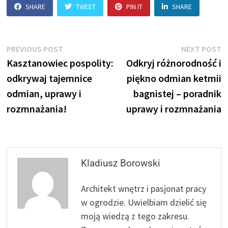
SHARE
TWEET
PIN IT
SHARE
Nawigacja
Previous
N
PREVIOUS POST
NEXT POST
post:
p
Kasztanowiec pospolity:
Odkryj różnorodność i
wpisu
odkrywaj tajemnice
piękno odmian ketmii
odmian, uprawy i
bagnistej – poradnik
rozmnażania!
uprawy i rozmnażania
Kladiusz Borowski
Architekt wnętrz i pasjonat pracy
w ogrodzie. Uwielbiam dzielić się
moją wiedzą z tego zakresu.