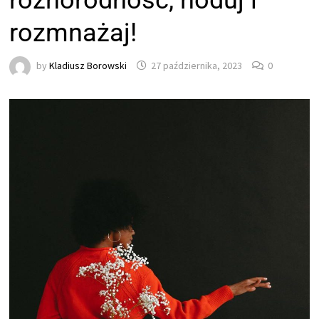
różnorodność, hoduj i
rozmnażaj!
by
Kladiusz Borowski
27 października, 2023
0