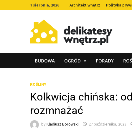
Skip
7 sierpnia, 2026
Architekt wnętrz
Polityka pryw
to
content
BUDOWA
OGRÓD
PORADY
ROŚ
ROŚLINY
Kolkwicja chińska: od
rozmnażać
by
Kladiusz Borowski
27 października, 2023