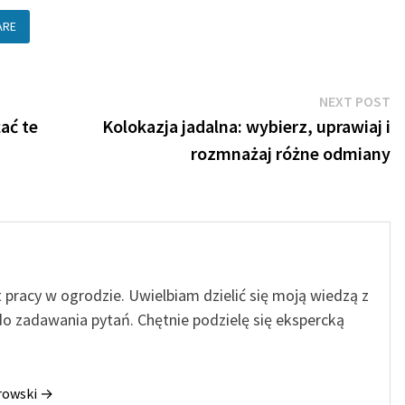
ARE
N
NEXT POST
po
ać te
Kolokazja jadalna: wybierz, uprawiaj i
rozmnażaj różne odmiany
t pracy w ogrodzie. Uwielbiam dzielić się moją wiedzą z
o zadawania pytań. Chętnie podzielę się ekspercką
orowski →