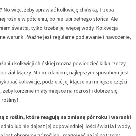
?
No więc, żeby uprawiać kolkwicję chińską, trzeba
ej rośnie w półcieniu, bo nie lubi pełnego słońca. Ale
em światła, tylko trzeba jej więcej wody. Kolkwicja
tne warunki. Ważne jest regularne podlewanie i nawożenie,
aniu kolkwicji chińskiej można powiedzieć kilka rzeczy.
 podział kłączy. Moim zdaniem, najlepszym sposobem jest
kopać kolkwicję, podzielić jej kłącze na mniejsze części i
 żeby korzenie miały miejsce na rozrost i dobrze się
rośliny!
ną z roślin, które reagują na zmianę pór roku i warunki
ednio lub nie dajesz jej odpowiedniej ilości światła i wody,
 jest obserwować roślinę i reagować na jej potrzeby.