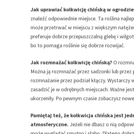
Jak uprawiać kolkwicję chińską w ogrodzie
znaleźć odpowiednie miejsce. Ta roślina najlepi
może przetrwać w miejscu z większym natężeni
preferuje dobrze przepuszczalną glebę i wilgo
bo to pomaga roślinie się dobrze rozwijać.
Jak rozmnażać kolkwicję chińską?
O rozmnaż
Można ją rozmnażać przez sadzonki lub przez
rozmnażanie przez podział kłączy. Wystarczy wy
zasadzić je w odrębnych miejscach. Ważne jest,
ukorzeniły. Po pewnym czasie zobaczysz nowe 
Pamiętaj też, że kolkwicja chińska jest jed
atmosferyczne.
Jeżeli nie dbasz o nią odpowi
może wyglądać smutno i słabo. Dlatego dobrze