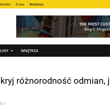
atności
O nas
Redakcja
LINY
WNĘTRZA
kryj różnorodność odmian, j
0