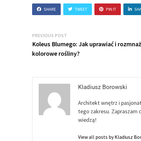
SHARE
TWEET
PIN IT
SH
Nawigacja
Previous
PREVIOUS POST
post:
Koleus Blumego: Jak uprawiać i rozmnaż
wpisu
kolorowe rośliny?
Kladiusz Borowski
Architekt wnętrz i pasjona
tego zakresu. Zapraszam d
wiedzą!
View all posts by Kladiusz B