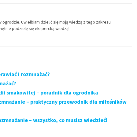
w ogrodzie. Uwielbiam dzielić się moją wiedzą z tego zakresu.
ętnie podzielę się ekspercką wiedzą!
prawiać i rozmnażać?
mnażać?
ii smakowitej – poradnik dla ogrodnika
ozmnażanie – praktyczny przewodnik dla miłośników
ozmnażanie – wszystko, co musisz wiedzieć!