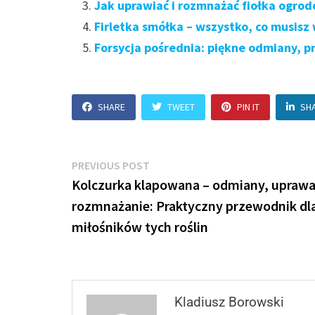
Jak uprawiać i rozmnażać fiołka ogro
Firletka smółka – wszystko, co musisz
Forsycja pośrednia: piękne odmiany, p
SHARE
TWEET
PIN IT
SH
Nawigacja
Previous
PREVIOUS POST
post:
Kolczurka klapowana – odmiany, uprawa
wpisu
rozmnażanie: Praktyczny przewodnik dl
miłośników tych roślin
Kladiusz Borowski