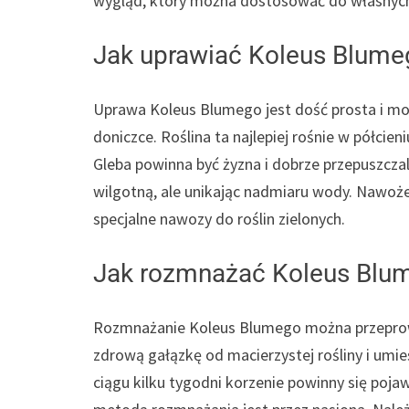
wygląd, który można dostosować do własnych 
Jak uprawiać Koleus Blume
Uprawa Koleus Blumego jest dość prosta i mo
doniczce. Roślina ta najlepiej rośnie w półcieni
Gleba powinna być żyzna i dobrze przepuszczal
wilgotną, ale unikając nadmiaru wody. Nawoż
specjalne nawozy do roślin zielonych.
Jak rozmnażać Koleus Blu
Rozmnażanie Koleus Blumego można przeprowad
zdrową gałązkę od macierzystej rośliny i umie
ciągu kilku tygodni korzenie powinny się poja