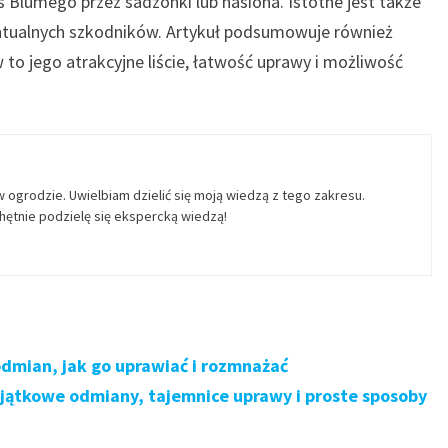
Blumego przez sadzonki lub nasiona. Istotne jest także
wentualnych szkodników. Artykuł podsumowuje również
 to jego atrakcyjne liście, łatwość uprawy i możliwość
w ogrodzie. Uwielbiam dzielić się moją wiedzą z tego zakresu.
ętnie podzielę się ekspercką wiedzą!
odmian, jak go uprawiać i rozmnażać
yjątkowe odmiany, tajemnice uprawy i proste sposoby