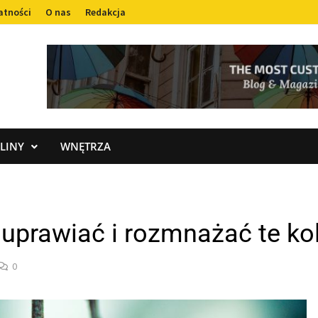
atności
O nas
Redakcja
LINY
WNĘTRZA
uprawiać i rozmnażać te ko
0