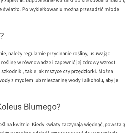
ży zapewnić odpowiednie warunki do kiełkowania nasion,
bre światło. Po wykiełkowaniu można przesadzić młode
?
, należy regularnie przycinanie rośliny, usuwając
ć roślinę w równowadze i zapewnić jej zdrowy wzrost.
zkodniki, takie jak mszyce czy przędziorki. Można
wody z mydłem lub mieszaninę wody i alkoholu, aby je
 Koleus Blumego?
lina kwitnie. Kiedy kwiaty zaczynają więdnąć, powstają