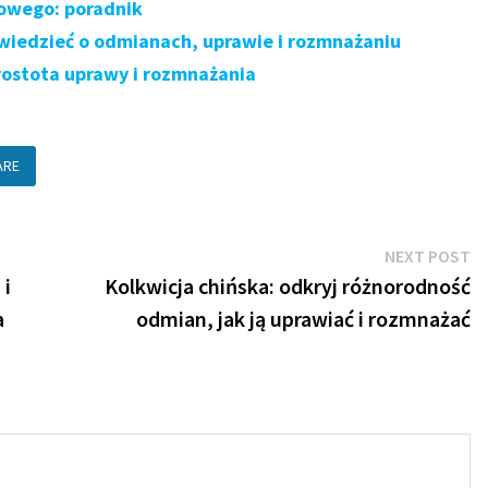
dowego: poradnik
 wiedzieć o odmianach, uprawie i rozmnażaniu
rostota uprawy i rozmnażania
ARE
N
NEXT POST
po
 i
Kolkwicja chińska: odkryj różnorodność
a
odmian, jak ją uprawiać i rozmnażać