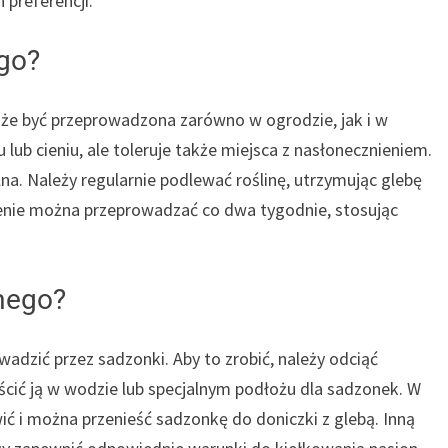
preferencji.
go?
że być przeprowadzona zarówno w ogrodzie, jak i w
u lub cieniu, ale toleruje także miejsca z nasłonecznieniem.
na. Należy regularnie podlewać roślinę, utrzymując glebę
enie można przeprowadzać co dwa tygodnie, stosując
mego?
zić przez sadzonki. Aby to zrobić, należy odciąć
ścić ją w wodzie lub specjalnym podłożu dla sadzonek. W
wić i można przenieść sadzonkę do doniczki z glebą. Inną