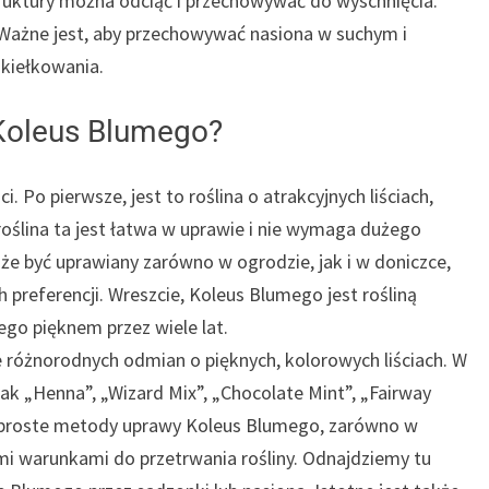
struktury można odciąć i przechowywać do wyschnięcia.
. Ważne jest, aby przechowywać nasiona w suchym i
 kiełkowania.
 Koleus Blumego?
 Po pierwsze, jest to roślina o atrakcyjnych liściach,
roślina ta jest łatwa w uprawie i nie wymaga dużego
że być uprawiany zarówno w ogrodzie, jak i w doniczce,
preferencji. Wreszcie, Koleus Blumego jest rośliną
jego pięknem przez wiele lat.
e różnorodnych odmian o pięknych, kolorowych liściach. W
ak „Henna”, „Wizard Mix”, „Chocolate Mint”, „Fairway
ż proste metody uprawy Koleus Blumego, zarówno w
imi warunkami do przetrwania rośliny. Odnajdziemy tu