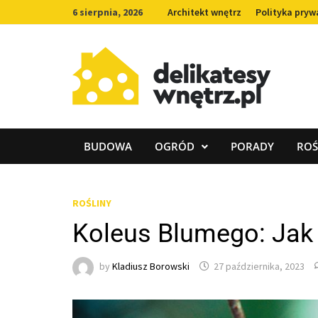
Skip
6 sierpnia, 2026
Architekt wnętrz
Polityka pryw
to
content
BUDOWA
OGRÓD
PORADY
ROŚ
ROŚLINY
Koleus Blumego: Jak 
by
Kladiusz Borowski
27 października, 2023