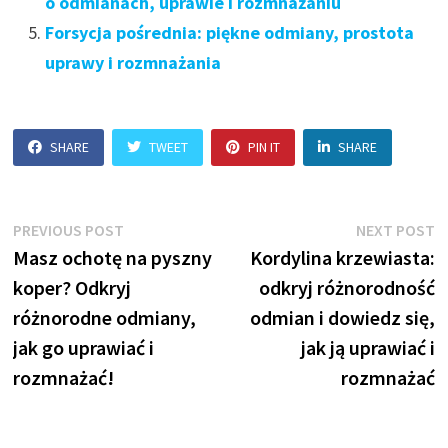
o odmianach, uprawie i rozmnażaniu
Forsycja pośrednia: piękne odmiany, prostota
uprawy i rozmnażania
SHARE
TWEET
PIN IT
SHARE
Nawigacja
Previous
N
PREVIOUS POST
NEXT POST
post:
p
Masz ochotę na pyszny
Kordylina krzewiasta:
wpisu
koper? Odkryj
odkryj różnorodność
różnorodne odmiany,
odmian i dowiedz się,
jak go uprawiać i
jak ją uprawiać i
rozmnażać!
rozmnażać