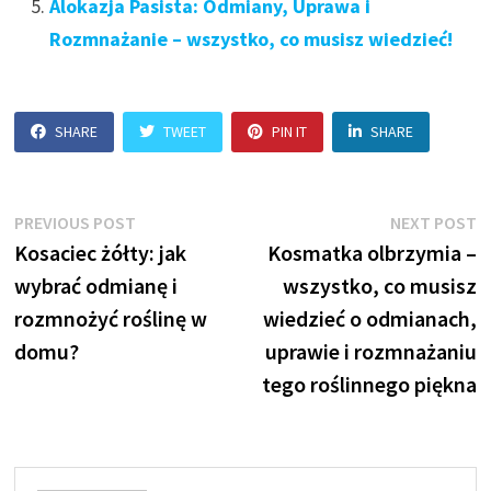
Alokazja Pasista: Odmiany, Uprawa i
Rozmnażanie – wszystko, co musisz wiedzieć!
SHARE
TWEET
PIN IT
SHARE
Nawigacja
Previous
N
PREVIOUS POST
NEXT POST
post:
p
Kosaciec żółty: jak
Kosmatka olbrzymia –
wpisu
wybrać odmianę i
wszystko, co musisz
rozmnożyć roślinę w
wiedzieć o odmianach,
domu?
uprawie i rozmnażaniu
tego roślinnego piękna