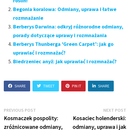
roślin!
Begonia koralowa: Odmiany, uprawa i łatwe
rozmnażanie
Berberys Darwina: odkryj różnorodne odmiany,
porady dotyczące uprawy i rozmnażania
Berberys Thunberga 'Green Carpet’: jak go
uprawiać i rozmnażać?
Biedrzeniec anyż: jak uprawiać i rozmnażać?
SHARE
TWEET
PIN IT
SHARE
Nawigacja
Previous
N
PREVIOUS POST
NEXT POST
post:
p
Kosmaczek pospolity:
Kosaciec holenderski:
wpisu
zróżnicowane odmiany,
odmiany, uprawa i jak