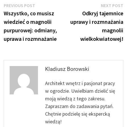
Nawigacja
Previous
N
PREVIOUS POST
NEXT POST
post:
p
Wszystko, co musisz
Odkryj tajemnice
wpisu
wiedzieć o magnolii
uprawy i rozmnażania
purpurowej: odmiany,
magnolii
uprawa i rozmnażanie
wielkokwiatowej!
Kladiusz Borowski
Architekt wnętrz i pasjonat pracy
w ogrodzie. Uwielbiam dzielić się
moją wiedzą z tego zakresu.
Zapraszam do zadawania pytań.
Chętnie podzielę się ekspercką
wiedzą!