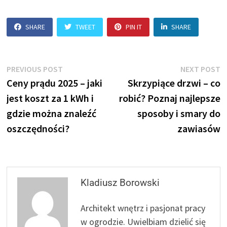
SHARE
TWEET
PIN IT
SHARE
Nawigacja
Previous
N
PREVIOUS POST
NEXT POST
post:
p
Ceny prądu 2025 – jaki
Skrzypiące drzwi – co
wpisu
jest koszt za 1 kWh i
robić? Poznaj najlepsze
gdzie można znaleźć
sposoby i smary do
oszczędności?
zawiasów
Kladiusz Borowski
Architekt wnętrz i pasjonat pracy
w ogrodzie. Uwielbiam dzielić się