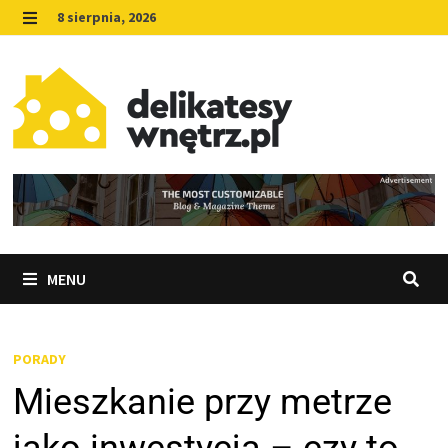
Skip
8 sierpnia, 2026
to
MENU
content
MENU
PORADY
Mieszkanie przy metrze