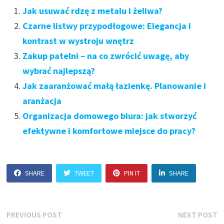
Jak usuwać rdzę z metalu i żeliwa?
Czarne listwy przypodłogowe: Elegancja i
kontrast w wystroju wnętrz
Zakup patelni – na co zwrócić uwagę, aby
wybrać najlepszą?
Jak zaaranżować małą łazienkę. Planowanie i
aranżacja
Organizacja domowego biura: jak stworzyć
efektywne i komfortowe miejsce do pracy?
SHARE
TWEET
PIN IT
SHARE
Nawigacja
Previous
N
PREVIOUS POST
NEXT POST