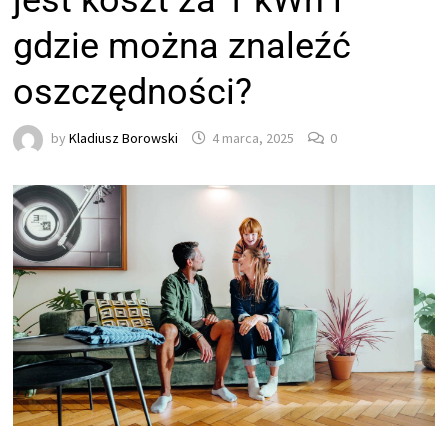
jest koszt za 1 kWh i
gdzie można znaleźć
oszczędności?
by
Kladiusz Borowski
4 marca, 2025
0