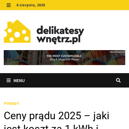
Skip
6 sierpnia, 2026
to
MENU
content
MENU
PORADY
Ceny prądu 2025 – jaki