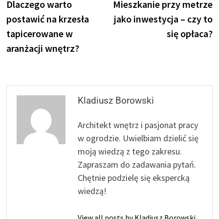
post:
p
Dlaczego warto
Mieszkanie przy metrze
wpisu
postawić na krzesła
jako inwestycja – czy to
tapicerowane w
się opłaca?
aranżacji wnętrz?
Kladiusz Borowski
Architekt wnętrz i pasjonat pracy
w ogrodzie. Uwielbiam dzielić się
moją wiedzą z tego zakresu.
Zapraszam do zadawania pytań.
Chętnie podzielę się ekspercką
wiedzą!
View all posts by Kladiusz Borowski