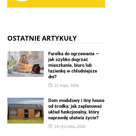
OSTATNIE ARTYKUŁY
Farelka do ogrzewania —
jak szybko dogrzać
mieszkanie, biuro lub
łazienkę w chłodniejsze
dni?
21 maja, 2026
Dom modułowy i tiny house
od środka: jak zaplanować
układ funkcjonalny, który
naprawdę ułatwia życie?
16 stycznia, 2026