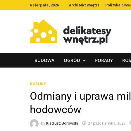
Skip
6 sierpnia, 2026
Architekt wnętrz
Polityka pryw
to
content
BUDOWA
OGRÓD
PORADY
ROŚ
ROŚLINY
Odmiany i uprawa mil
hodowców
by
Kladiusz Borowski
27 października, 2023