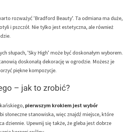
arto rozważyć 'Bradford Beauty’. Ta odmiana ma duże,
yli i pszczół. Nie tylko jest estetyczna, ale również
dzie.
owych słupach, 'Sky High’ może być doskonałym wyborem.
tanowią doskonałą dekorację w ogrodzie. Możesz je
tworzyć piękne kompozycje.
go – jak to zrobić?
ykańskiego,
pierwszym krokiem jest wybór
lubi słoneczne stanowiska, więc znajdź miejsce, które
a dziennie. Upewnij się także, że gleba jest dobrze
nia korzeni rośliny.