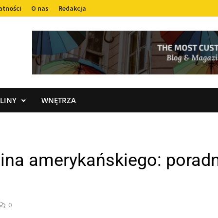
atności
O nas
Redakcja
LINY
WNĘTRZA
ina amerykańskiego: poradn
0