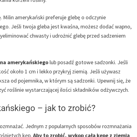
ę
. Milin amerykański preferuje glebę o odczynie
go. Jeśli twoja gleba jest kwaśna, możesz dodać wapno,
wyeliminować chwasty i udrożnić glebę przed sadzeniem
lina amerykańskiego
lub posadź gotowe sadzonki. Jeśli
kość około 1 cm i lekko przykryj ziemią. Jeśli używasz
ksza od pojemnika, w którym są sadzonki. Upewnij się, że
 roślinie wystarczającej ilości składników odżywczych.
ńskiego – jak to zrobić?
e rozmnażać. Jednym z popularnych sposobów rozmnażania
rośniętych kęp.
Aby to zrobić, wykop całą kępę z ziemią