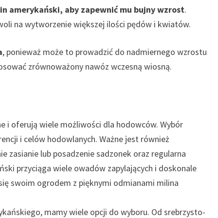
lin amerykański, aby zapewnić mu bujny wzrost
.
zwoli na wytworzenie większej ilości pędów i kwiatów.
a
, ponieważ może to prowadzić do nadmiernego wzrostu
stosować zrównoważony nawóz wczesną wiosną.
 i oferują wiele możliwości dla hodowców. Wybór
encji i celów hodowlanych. Ważne jest również
e zasianie lub posadzenie sadzonek oraz regularna
kański przyciąga wiele owadów zapylających i doskonale
z się swoim ogrodem z pięknymi odmianami milina
kańskiego, mamy wiele opcji do wyboru. Od srebrzysto-