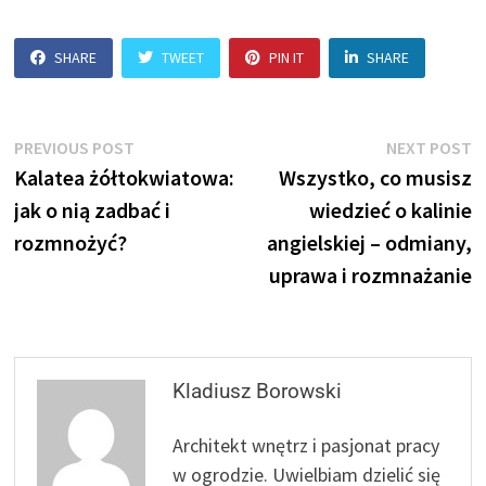
SHARE
TWEET
PIN IT
SHARE
Nawigacja
Previous
N
PREVIOUS POST
NEXT POST
post:
p
Kalatea żółtokwiatowa:
Wszystko, co musisz
wpisu
jak o nią zadbać i
wiedzieć o kalinie
rozmnożyć?
angielskiej – odmiany,
uprawa i rozmnażanie
Kladiusz Borowski
Architekt wnętrz i pasjonat pracy
w ogrodzie. Uwielbiam dzielić się