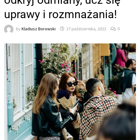
odkryj odmiany, ucz się
uprawy i rozmnażania!
by
Kladiusz Borowski
27 października, 2023
0