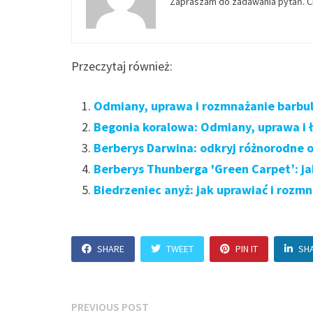
Zapraszam do zadawania pytań. Ch
Przeczytaj również:
Odmiany, uprawa i rozmnażanie barbuli
Begonia koralowa: Odmiany, uprawa i
Berberys Darwina: odkryj różnorodne 
Berberys Thunberga 'Green Carpet’: ja
Biedrzeniec anyż: jak uprawiać i rozm
SHARE
TWEET
PIN IT
SH
Nawigacja
Previous
PREVIOUS POST