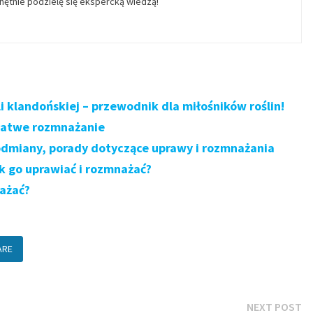
ętnie podzielę się ekspercką wiedzą!
 klandońskiej – przewodnik dla miłośników roślin!
 łatwe rozmnażanie
odmiany, porady dotyczące uprawy i rozmnażania
k go uprawiać i rozmnażać?
nażać?
ARE
N
NEXT POST