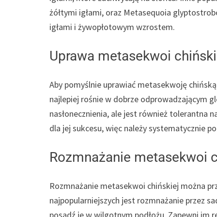
żółtymi igłami, oraz Metasequoia glyptostrobo
igłami i żywopłotowym wzrostem.
Uprawa metasekwoi chiński
Aby pomyślnie uprawiać metasekwoję chińską
najlepiej rośnie w dobrze odprowadzającym g
nasłonecznienia, ale jest również tolerantna 
dla jej sukcesu, więc należy systematycznie po
Rozmnażanie metasekwoi ch
Rozmnażanie metasekwoi chińskiej można prz
najpopularniejszych jest rozmnażanie przez sad
posadź je w wilgotnym podłożu. Zapewni im r