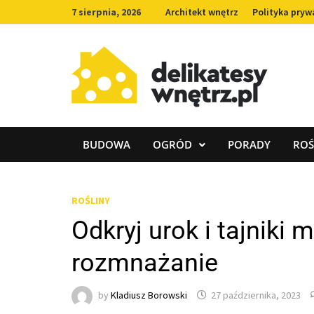
Skip
7 sierpnia, 2026
Architekt wnętrz
Polityka pryw
to
content
BUDOWA
OGRÓD
PORADY
ROŚ
ROŚLINY
Odkryj urok i tajniki
rozmnażanie
by
Kladiusz Borowski
27 października, 2023