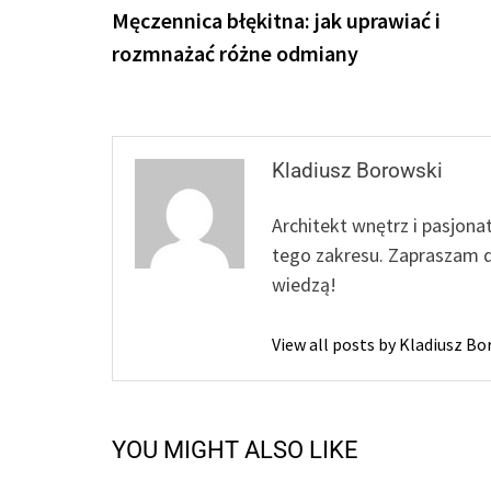
post:
Męczennica błękitna: jak uprawiać i
wpisu
rozmnażać różne odmiany
Kladiusz Borowski
Architekt wnętrz i pasjona
tego zakresu. Zapraszam d
wiedzą!
View all posts by Kladiusz B
YOU MIGHT ALSO LIKE