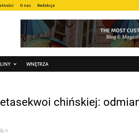
atności
O nas
Redakcja
LINY
WNĘTRZA
 metasekwoi chińskiej: odmian
0