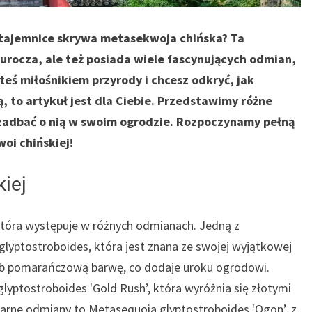
e tajemnice skrywa metasekwoja chińska? Ta
 urocza, ale też posiada wiele fascynujących odmian,
teś miłośnikiem przyrody i chcesz odkryć, jak
 to artykuł jest dla Ciebie. Przedstawimy różne
 zadbać o nią w swoim ogrodzie. Rozpoczynamy pełną
oi chińskiej!
iej
która występuje w różnych odmianach. Jedną z
glyptostroboides, która jest znana ze swojej wyjątkowej
ą lub pomarańczową barwę, co dodaje uroku ogrodowi.
lyptostroboides 'Gold Rush’, która wyróżnia się złotymi
ularne odmiany to Metasequoia glyptostroboides 'Ogon’, z