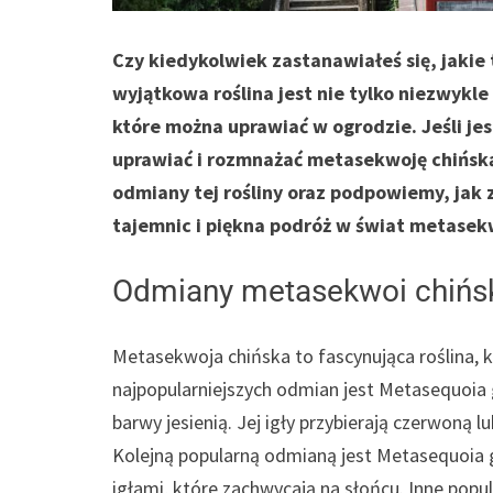
Czy kiedykolwiek zastanawiałeś się, jaki
wyjątkowa roślina jest nie tylko niezwykle
które można uprawiać w ogrodzie. Jeśli jes
uprawiać i rozmnażać metasekwoję chińską,
odmiany tej rośliny oraz podpowiemy, jak
tajemnic i piękna podróż w świat metasekw
Odmiany metasekwoi chińsk
Metasekwoja chińska to fascynująca roślina, 
najpopularniejszych odmian jest Metasequoia 
barwy jesienią. Jej igły przybierają czerwon
Kolejną popularną odmianą jest Metasequoia g
igłami, które zachwycają na słońcu. Inne pop