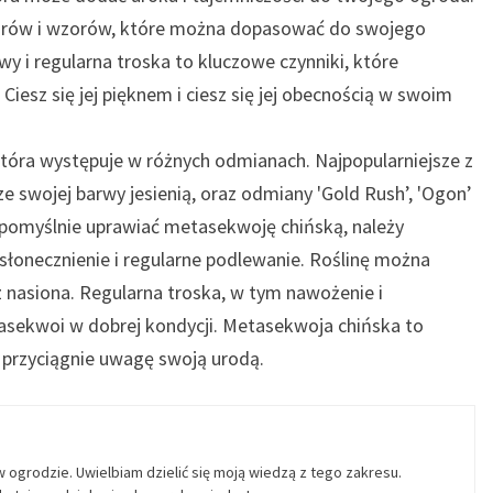
olorów i wzorów, które można dopasować do swojego
y i regularna troska to kluczowe czynniki, które
iesz się jej pięknem i ciesz się jej obecnością w swoim
która występuje w różnych odmianach. Najpopularniejsze z
e swojej barwy jesienią, oraz odmiany 'Gold Rush’, 'Ogon’
y pomyślnie uprawiać metasekwoję chińską, należy
słonecznienie i regularne podlewanie. Roślinę można
z nasiona. Regularna troska, w tym nawożenie i
tasekwoi w dobrej kondycji. Metasekwoja chińska to
przyciągnie uwagę swoją urodą.
w ogrodzie. Uwielbiam dzielić się moją wiedzą z tego zakresu.