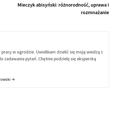
po
Mieczyk abisyński: różnorodność, uprawa i
rozmnażanie
t pracy w ogrodzie. Uwielbiam dzielić się moją wiedzą z
o zadawania pytań. Chętnie podzielę się ekspercką
orowski →