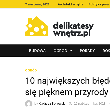
Skip
7 sierpnia, 2026
Architekt wnętrz
Polityka pryw
to
content
BUDOWA
OGRÓD
PORADY
ROŚ
OGRÓD
10 największych błęd
się pięknem przyrod
by
Kladiusz Borowski
26 października, 2023