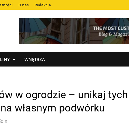
atności
O nas
Redakcja
LINY
WNĘTRZA
ów w ogrodzie – unikaj tych 
y na własnym podwórku
0