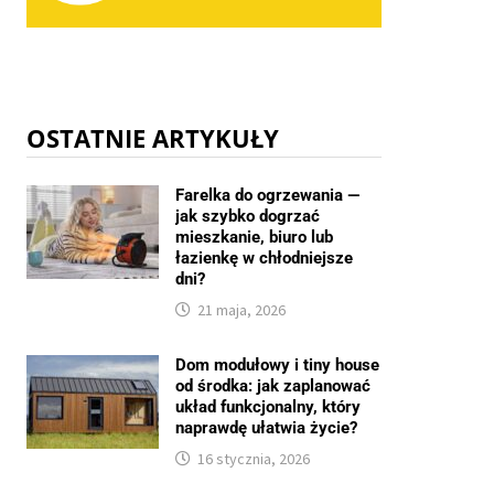
OSTATNIE ARTYKUŁY
Farelka do ogrzewania —
jak szybko dogrzać
mieszkanie, biuro lub
łazienkę w chłodniejsze
dni?
21 maja, 2026
Dom modułowy i tiny house
od środka: jak zaplanować
układ funkcjonalny, który
naprawdę ułatwia życie?
16 stycznia, 2026