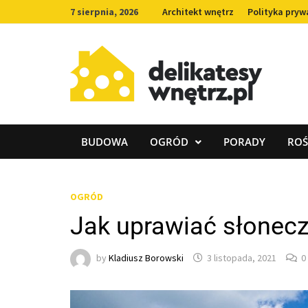
Skip
7 sierpnia, 2026
Architekt wnętrz
Polityka pryw
to
content
BUDOWA
OGRÓD
PORADY
ROŚ
OGRÓD
Jak uprawiać słonecz
by
Kladiusz Borowski
3 listopada, 2021
0