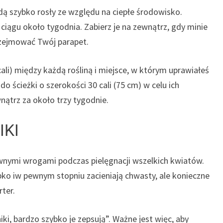
ą szybko rosły ze względu na ciepłe środowisko.
 ciągu około tygodnia. Zabierz je na zewnątrz, gdy minie
rzejmować Twój parapet.
ali) między każdą rośliną i miejsce, w którym uprawiałeś
o ścieżki o szerokości 30 cali (75 cm) w celu ich
nątrz za około trzy tygodnie.
IKI
nymi wrogami podczas pielęgnacji wszelkich kwiatów.
bko iw pewnym stopniu zacieniają chwasty, ale konieczne
rter.
ki, bardzo szybko je zepsują”. Ważne jest więc, aby