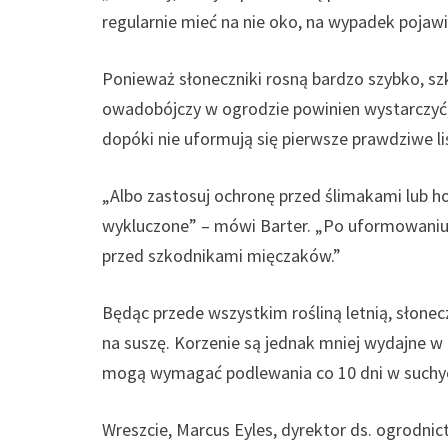
regularnie mieć na nie oko, na wypadek pojaw
Ponieważ słoneczniki rosną bardzo szybko, s
owadobójczy w ogrodzie powinien wystarczyć, j
dopóki nie uformują się pierwsze prawdziwe liś
„Albo zastosuj ochronę przed ślimakami lub h
wykluczone” – mówi Barter. „Po uformowaniu p
przed szkodnikami mięczaków.”
Będąc przede wszystkim rośliną letnią, słone
na suszę. Korzenie są jednak mniej wydajne w
mogą wymagać podlewania co 10 dni w suchy
Wreszcie, Marcus Eyles, dyrektor ds. ogrodni