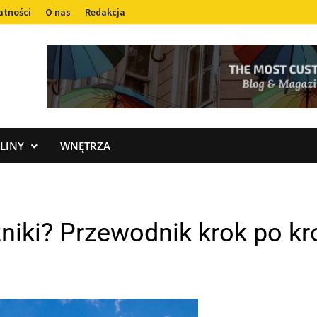
atności
O nas
Redakcja
LINY
WNĘTRZA
niki? Przewodnik krok po kr