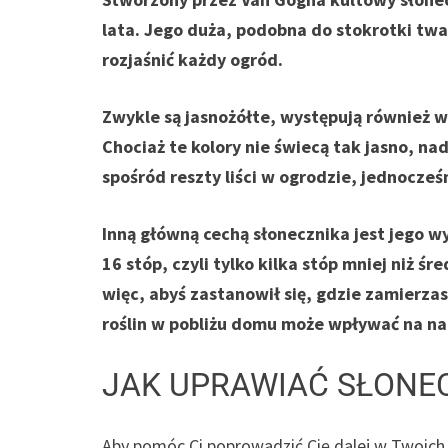
lata. Jego duża, podobna do stokrotki twa
rozjaśnić każdy ogród.
Zwykle są jasnożółte, występują również
Chociaż te kolory nie świecą tak jasno, na
spośród reszty liści w ogrodzie, jednocześ
Inną główną cechą słonecznika jest jego 
16 stóp, czyli tylko kilka stóp mniej niż
więc, abyś zastanowił się, gdzie zamierza
roślin w pobliżu domu może wpływać na na
JAK UPRAWIAĆ SŁONEC
Aby pomóc Ci poprowadzić Cię dalej w Twoich 