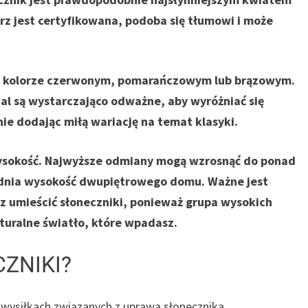
rz jest certyfikowana, podoba się tłumowi i może
 w kolorze czerwonym, pomarańczowym lub brązowym.
dal są wystarczająco odważne, aby wyróżniać się
nie dodając miłą wariację na temat klasyki.
wysokość. Najwyższe odmiany mogą wzrosnąć do ponad
 średnia wysokość dwupiętrowego domu. Ważne jest
sz umieścić słoneczniki, ponieważ grupa wysokich
turalne światło, które wpadasz.
ZNIKI?
wysiłkach związanych z uprawą słonecznika,