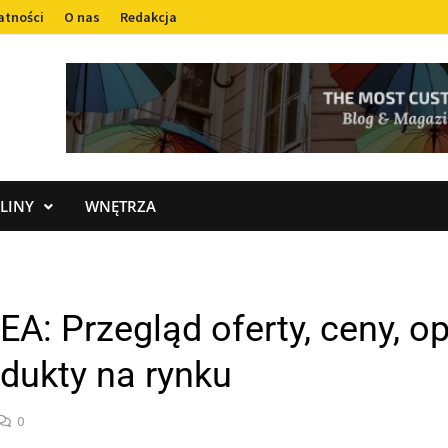
atności
O nas
Redakcja
LINY
WNĘTRZA
: Przegląd oferty, ceny, opi
odukty na rynku
0