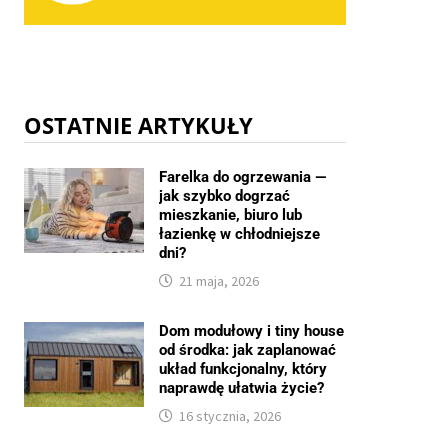
OSTATNIE ARTYKUŁY
Farelka do ogrzewania —
jak szybko dogrzać
mieszkanie, biuro lub
łazienkę w chłodniejsze
dni?
21 maja, 2026
Dom modułowy i tiny house
od środka: jak zaplanować
układ funkcjonalny, który
naprawdę ułatwia życie?
16 stycznia, 2026