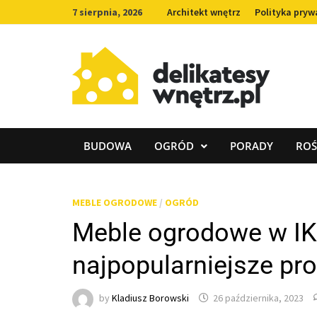
Skip
7 sierpnia, 2026
Architekt wnętrz
Polityka pryw
to
content
BUDOWA
OGRÓD
PORADY
ROŚ
MEBLE OGRODOWE
/
OGRÓD
Meble ogrodowe w IKEA
najpopularniejsze pr
by
Kladiusz Borowski
26 października, 2023