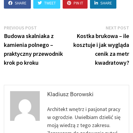
SHARE
TWEET
PIN IT
SHARE
Nawigacja
Previous
N
PREVIOUS POST
NEXT POST
post:
p
Budowa skalniaka z
Kostka brukowa – ile
wpisu
kamienia polnego –
kosztuje i jak wygląda
praktyczny przewodnik
cenik za metr
krok po kroku
kwadratowy?
Kladiusz Borowski
Architekt wnętrz i pasjonat pracy
w ogrodzie. Uwielbiam dzielić się
moją wiedzą z tego zakresu.