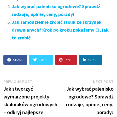
Jak wybrać palenisko ogrodowe? Sprawdź
rodzaje, opinie, ceny, porady!
Jak samodzielnie zrobić stolik ze skrzynek
drewnianych? Krok po kroku pokażemy Ci, jak
to zrobić!
SHARE
TWEET
PIN IT
SHARE
Nawigacja
Previous
N
PREVIOUS POST
NEXT POST
post:
p
Jak stworzyć
Jak wybrać palenisko
wpisu
wymarzone projekty
ogrodowe? Sprawdź
skalniaków ogrodowych
rodzaje, opinie, ceny,
– odkryj najlepsze
porady!