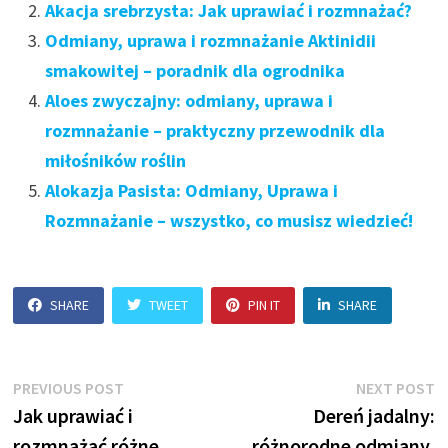
Akacja srebrzysta: Jak uprawiać i rozmnażać?
Odmiany, uprawa i rozmnażanie Aktinidii
smakowitej – poradnik dla ogrodnika
Aloes zwyczajny: odmiany, uprawa i
rozmnażanie – praktyczny przewodnik dla
miłośników roślin
Alokazja Pasista: Odmiany, Uprawa i
Rozmnażanie – wszystko, co musisz wiedzieć!
SHARE
TWEET
PIN IT
SHARE
Nawigacja
Previous
N
PREVIOUS POST
NEXT POST
post:
p
Jak uprawiać i
Dereń jadalny:
wpisu
rozmnażać różne
różnorodne odmiany,