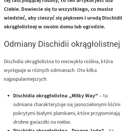
tej fascynującej rośliny, to ten artykuł jest dla
Ciebie. Dowiecie się tu wszystkiego, co musisz
wiedzieć, aby cieszyć się pięknem i urodą Dischidii
okrągłolistnej w swoim domu lub ogrodzie.
Odmiany Dischidii okrągłolistnej
Dischidia okrągłolistna to niezwykła roślina, która
występuje w różnych odmianach. Oto kilka
najpopularniejszych:
Dischidia okrągłolistna „Milky Way”
– ta
odmiana charakteryzuje się jasnozielonymi liśćmi
pokrytymi białymi plamkami, które przypominają
drobne gwiazdki na niebie.
Dischidia okrągłolistna „Dragon Jade”
– ta