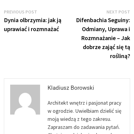
Nawigacja
Previous
N
PREVIOUS POST
NEXT POST
post:
p
Dynia olbrzymia: jak ją
Difenbachia Seguiny:
wpisu
uprawiać i rozmnażać
Odmiany, Uprawa i
Rozmnażanie – Jak
dobrze zająć się tą
rośliną?
Kladiusz Borowski
Architekt wnętrz i pasjonat pracy
w ogrodzie. Uwielbiam dzielić się
moją wiedzą z tego zakresu.
Zapraszam do zadawania pytań.