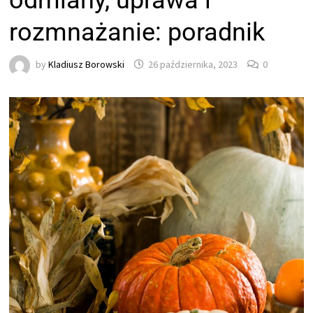
odmiany, uprawa i
rozmnażanie: poradnik
by
Kladiusz Borowski
26 października, 2023
0