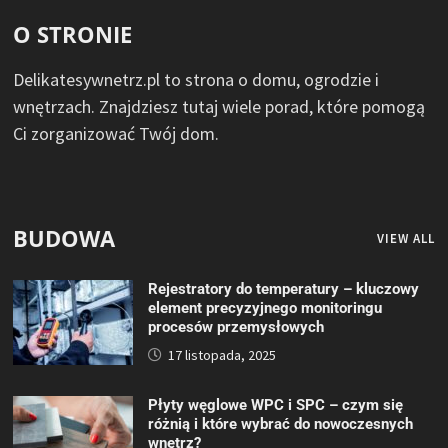
O STRONIE
Delikatesywnetrz.pl to strona o domu, ogrodzie i
wnętrzach. Znajdziesz tutaj wiele porad, które pomogą
Ci zorganizować Twój dom.
BUDOWA
VIEW ALL
Rejestratory do temperatury – kluczowy
element precyzyjnego monitoringu
procesów przemysłowych
17 listopada, 2025
Płyty węglowe WPC i SPC – czym się
różnią i które wybrać do nowoczesnych
wnętrz?