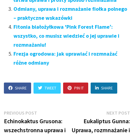
Odmiany, uprawa i rozmnażanie fiołka polnego
– praktyczne wskazówki
Fitonia białożyłkowa 'Pink Forest Flame’:
wszystko, co musisz wiedzieć o jej uprawie i
rozmnażaniu!
Frezja ogrodowa: jak uprawiać i rozmnażać
różne odmiany
SHARE
TWEET
PIN IT
SHARE
Nawigacja
Previous
N
PREVIOUS POST
NEXT POST
post:
p
Echinokaktus Grusona:
Eukaliptus Gunna:
wpisu
wszechstronna uprawa i
Uprawa, rozmnażanie i