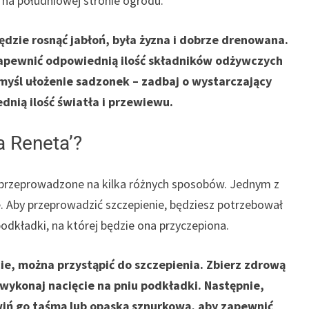
j na południowej stronie ogrodu.
ędzie rosnąć jabłoń, była żyzna i dobrze drenowana.
zapewnić odpowiednią ilość składników odżywczych
myśl ułożenie sadzonek – zadbaj o wystarczający
nią ilość światła i przewiewu.
a Reneta’?
 przeprowadzone na kilka różnych sposobów. Jednym z
e. Aby przeprowadzić szczepienie, będziesz potrzebował
podkładki, na której będzie ona przyczepiona.
ie, można przystąpić do szczepienia. Zbierz zdrową
i wykonaj nacięcie na pniu podkładki. Następnie,
wiń go taśmą lub opaską sznurkową, aby zapewnić