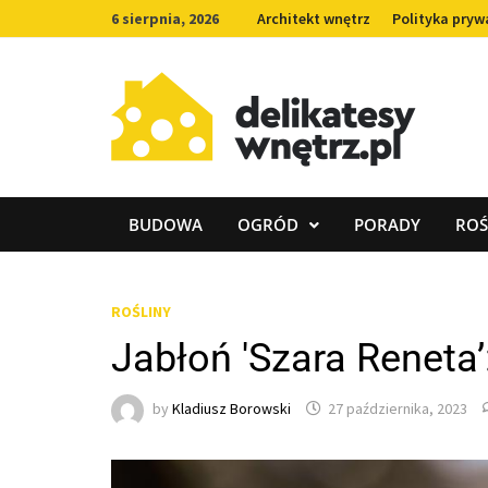
Skip
6 sierpnia, 2026
Architekt wnętrz
Polityka pryw
to
content
BUDOWA
OGRÓD
PORADY
ROŚ
ROŚLINY
Jabłoń 'Szara Reneta
by
Kladiusz Borowski
27 października, 2023