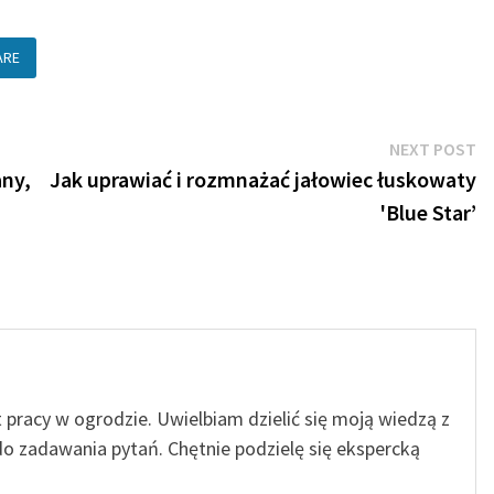
ARE
N
NEXT POST
po
any,
Jak uprawiać i rozmnażać jałowiec łuskowaty
'Blue Star’
t pracy w ogrodzie. Uwielbiam dzielić się moją wiedzą z
o zadawania pytań. Chętnie podzielę się ekspercką