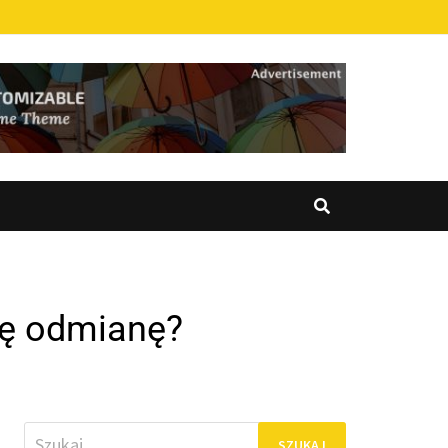
 tę odmianę?
Szukaj: