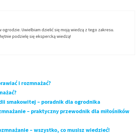
w ogrodzie. Uwielbiam dzielić się moją wiedzą z tego zakresu.
ętnie podzielę się ekspercką wiedzą!
prawiać i rozmnażać?
mnażać?
ii smakowitej – poradnik dla ogrodnika
ozmnażanie – praktyczny przewodnik dla miłośników
ozmnażanie – wszystko, co musisz wiedzieć!