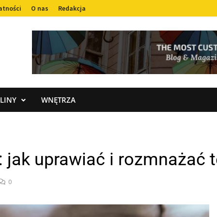
atności
O nas
Redakcja
LINY
WNĘTRZA
’: jak uprawiać i rozmnażać
0