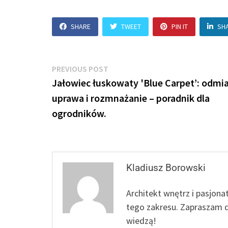
SHARE
TWEET
PIN IT
SH
Nawigacja
Previous
PREVIOUS POST
post:
Jałowiec łuskowaty 'Blue Carpet’: odmi
wpisu
uprawa i rozmnażanie – poradnik dla
ogrodników.
Kladiusz Borowski
Architekt wnętrz i pasjona
tego zakresu. Zapraszam d
wiedzą!